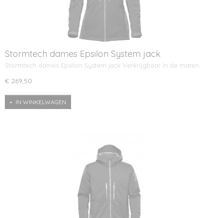
Stormtech dames Epsilon System jack
Stormtech dames Epsilon System jack Verkrijgbaar in de maten…
€ 269,50
IN WINKELWAGEN