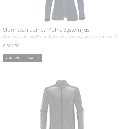
Stormtech dames Matrix System jas
Stormtech dames Matrix System jas Verkrijgbaar in de maten S…
€ 302,50
IN WINKELWAGEN