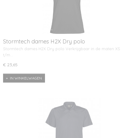
Stormtech dames H2X Dry polo
Stormtech dames H2X Dry polo Verkrijgbaar in de maten XS
t/m…
€ 23,65
IN WINKELWAGEN