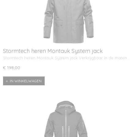
Stormtech heren Montauk System jack
Stormtech heren Montauk System jack Verkrijgbaar in de maten…
€ 198,00
IN WINKELWAGEN