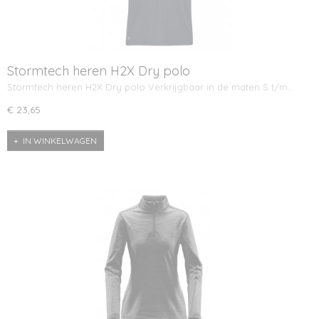
Stormtech heren H2X Dry polo
Stormtech heren H2X Dry polo Verkrijgbaar in de maten S t/m…
€ 23,65
IN WINKELWAGEN