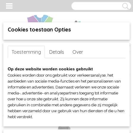
Cookies toestaan Opties
Inloggen
Registreren
UW WINKELWAGEN
Toestemming
Details
Over
Geen producten
(0)
Home
>
webshop
>
Per merk
> Stormtech jassen en tassen
Op deze website worden cookies gebruikt
Cookies worden door ons gebruikt voor verkeersanalyse, het
aanbieden van sociale media-functies en het personaliseren van
Sorteer op:
informatie en advertenties. Daarnaast verlenen we onze sociale
media-, advertentie- en analysepartners toegang tot informatie
1
2
3
»
over hoe u onze site gebruikt. Zij kunnen deze informatie
gebruiken in combinatie met andere gegevens die zij mogelijk
hebben verzameld door uw gebruik van hun diensten of die u hen
hebt verstrekt.