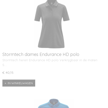
Stormtech dames Endurance HD polo
Stormtech heren Endurance HD polo Verkrijgbaar in de maten
S…
€ 40,15
IN WINKELWAGEN