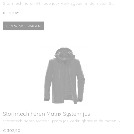
Stormtech heren Alttitude jack Verkrijgbaar in de maten S…
€ 109,45
IN WINKELWAGEN
Stormtech heren Matrix System jas
Stormtech heren Matrix System jas Verkrijgbaar in de maten S…
€ 302,50