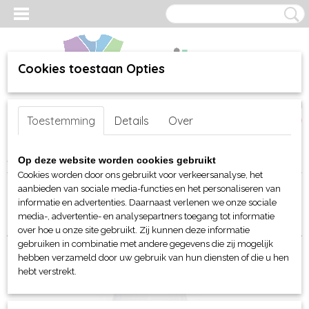
Cookies toestaan Opties
Inloggen
Registreren
UW WINKELWAGEN
Toestemming
Details
Over
Geen producten
(0)
Home
>
webshop
>
Per merk
>
Clique
>
Voor kinderen
> Polo's
Op deze website worden cookies gebruikt
Cookies worden door ons gebruikt voor verkeersanalyse, het
aanbieden van sociale media-functies en het personaliseren van
Sorteer op:
informatie en advertenties. Daarnaast verlenen we onze sociale
media-, advertentie- en analysepartners toegang tot informatie
over hoe u onze site gebruikt. Zij kunnen deze informatie
gebruiken in combinatie met andere gegevens die zij mogelijk
hebben verzameld door uw gebruik van hun diensten of die u hen
hebt verstrekt.