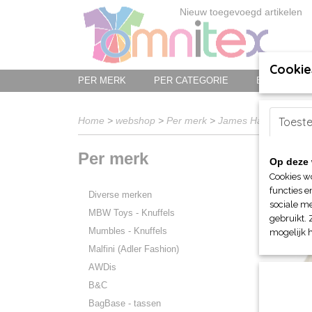
Nieuw toegevoegd artikelen
Cookie
PER MERK
PER CATEGORIE
BED-, BAD-
Home
>
webshop
>
Per merk
>
James Harvest Spor
Toest
Per merk
Op deze 
Sorteer 
Cookies w
functies e
Diverse merken
sociale me
MBW Toys - Knuffels
gebruikt. 
Mumbles - Knuffels
mogelijk 
Malfini (Adler Fashion)
AWDis
B&C
BagBase - tassen