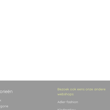
Bezoek ook eens onze andere
orieën
webshops:
k
Adler-fashion
egorie
Kleding4jou