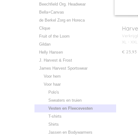
Beechfield Org. Headwear
Bella+Canvas
de Berkel Zorg en Horeca
Harves
Clique
Verkrijg
Fruit of the Loom
XL - XXL
Gildan
€ 23,93
Helly Hansen
J. Harvest & Frost
James Harvest Sportswear
Voor hem
Voor haar
Polo's
Sweaters en truien
Vesten en Fleecevesten
T-shirts
Shirts
Jassen en Bodywarmers