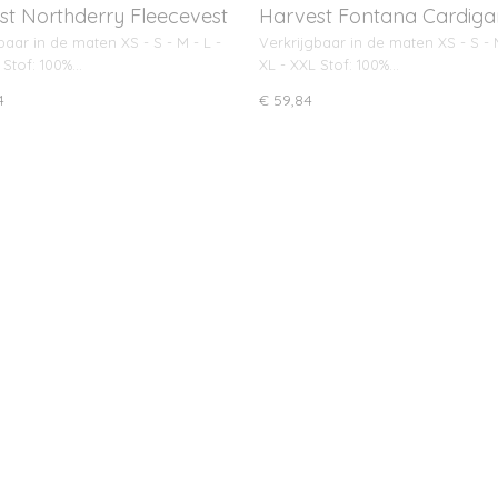
st Northderry Fleecevest
Harvest Fontana Cardiga
(vest)
baar in de maten XS - S - M - L -
Verkrijgbaar in de maten XS - S - M
 Stof: 100%…
XL - XXL Stof: 100%…
4
€ 59,84