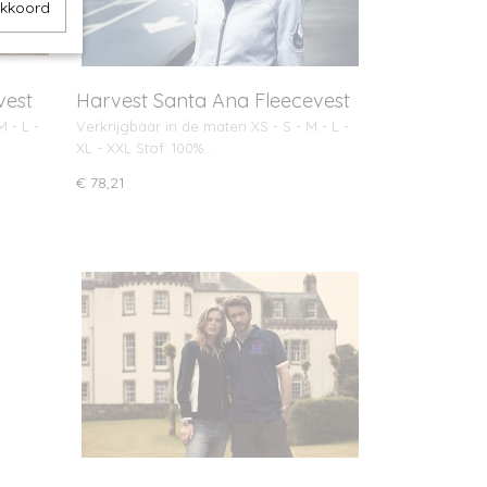
akkoord
vest
Harvest Santa Ana Fleecevest
 - L -
Verkrijgbaar in de maten XS - S - M - L -
XL - XXL Stof: 100%…
€ 78,21