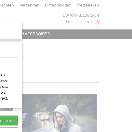
lachten
Verzenden
Giften
Inloggen
Registreren
UW WINKELWAGEN
Geen producten
(0)
 KLEDING EN ACCESOIRES
+
edia-
 onze
 site
e zij
rekt.
toestaan