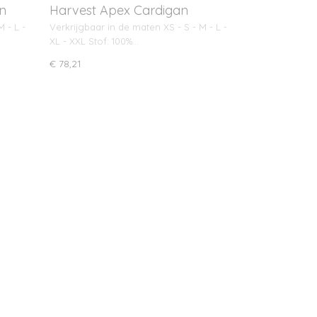
n
Harvest Apex Cardigan
 - L -
Verkrijgbaar in de maten XS - S - M - L -
XL - XXL Stof: 100%…
€ 78,21