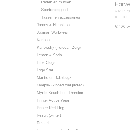
Petten en mutsen
Harve
Lady
Sportondergoed
Verkrijg
XL - XXL
Tassen en accessoires
James & Nicholson
€ 100,5
Jobman Workwear
Kariban
Karlowsky (Horeca - Zorg)
Lemon & Soda
Liles Clogs
Logo Star
Mantis en Babybugz
Moepsy (kinderstoel proteq)
Myrtle Beach hoofd-handen
Printer Active Wear
Printer Red Flag
Result (winter)
Russell