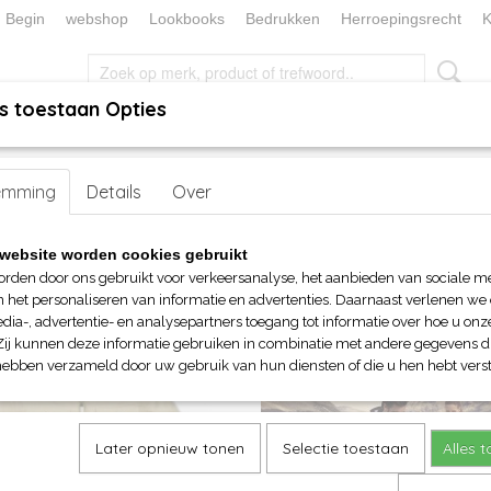
Begin
webshop
Lookbooks
Bedrukken
Herroepingsrecht
K
s toestaan Opties
, KEUKEN EN TAFELLINNEN
SOKKENWERELD
KERST/FEEST
tswear
emming
>
Voor haar
Details
> Vesten en Fleecevesten
Over
website worden cookies gebruikt
op:
orden door ons gebruikt voor verkeersanalyse, het aanbieden van sociale m
n het personaliseren van informatie en advertenties. Daarnaast verlenen we
dia-, advertentie- en analysepartners toegang tot informatie over hoe u onze
Zij kunnen deze informatie gebruiken in combinatie met andere gegevens di
hebben verzameld door uw gebruik van hun diensten of die u hen hebt verst
Later opnieuw tonen
Selectie toestaan
Alles 