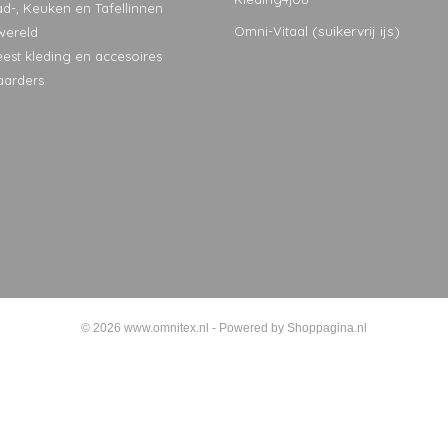
ad-, Keuken en Tafellinnen
(suikervrij ijs)
Omni-Vitaal
wereld
eest kleding en accesoires
aarders
© 2026 www.omnitex.nl - Powered by Shoppagina.nl