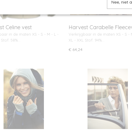
Nee, niet 
t Celine vest
Harvest Carabelle Fleece
baar in de maten XS - S - M - L -
Verkrijgbaar in de maten XS - S - M
 Stof: 58%…
XL - XXL Stof: 94%…
€ 64,24