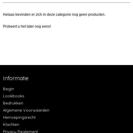
Helaas bevinden er zich in deze categorie nog geen producten.
Probeert u het later nog eens!
Informatie
Begin
Lookbooks
Bedrukken
Algemene Voorwaarden
Herroepingsrecht
Klachten
Privacy Reglement