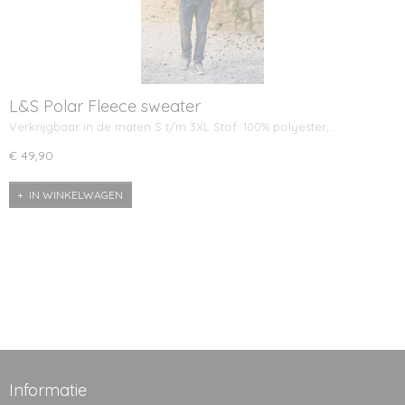
L&S Polar Fleece sweater
Verkrijgbaar in de maten S t/m 3XL Stof: 100% polyester,…
€ 49,90
IN WINKELWAGEN
Informatie