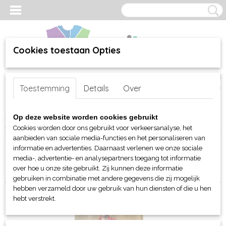
Cookies toestaan Opties
Inloggen
Registreren
UW WINKELWAGEN
Toestemming
Details
Over
Geen producten
(0)
Home
>
webshop
>
Per merk
>
Lemon & Soda
>
Voor hem
>
Op deze website worden cookies gebruikt
Fleeces
Cookies worden door ons gebruikt voor verkeersanalyse, het
aanbieden van sociale media-functies en het personaliseren van
informatie en advertenties. Daarnaast verlenen we onze sociale
Sorteer op:
media-, advertentie- en analysepartners toegang tot informatie
over hoe u onze site gebruikt. Zij kunnen deze informatie
gebruiken in combinatie met andere gegevens die zij mogelijk
hebben verzameld door uw gebruik van hun diensten of die u hen
hebt verstrekt.