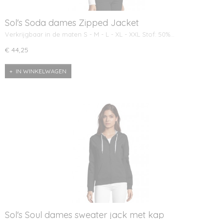
Sol's Soda dames Zipped Jacket
Verkrijgbaar in de maten S - M - L - XL - XXL Stof: 50%…
€ 44,25
IN WINKELWAGEN
Sol's Soul dames sweater jack met kap