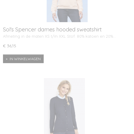
Sol's Spencer dames hooded sweatshirt
Afmeting in de maten XS t/m XXL Stof: 80% katoen en 20%…
€ 36,15
IN WINKELWAGEN