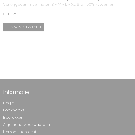
Verkrijgbaar in de maten S - M - L - XL Stof: 50% katoen en…
€ 49,25
IN WINKELWAGEN
Informatie
Begin
Lookbooks
Bedrukken
Algemene Voorwaarden
Herroepingsrecht