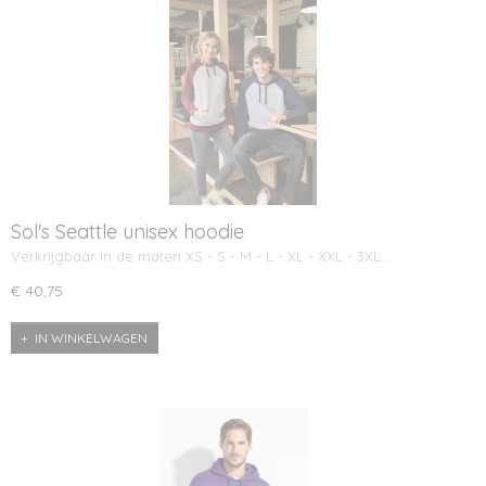
Sol's Seattle unisex hoodie
Verkrijgbaar in de maten XS - S - M - L - XL - XXL - 3XL…
€ 40,75
IN WINKELWAGEN