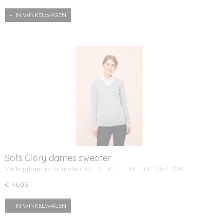
IN WINKELWAGEN
Sol's Glory dames sweater
Verkrijgbaar in de maten XS - S - M - L - XL - XXL Stof: 70%…
€ 46,05
IN WINKELWAGEN