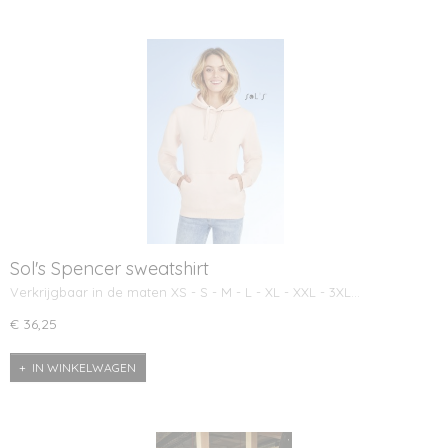
Sol's Spencer sweatshirt
Verkrijgbaar in de maten XS - S - M - L - XL - XXL - 3XL…
€ 36,25
IN WINKELWAGEN