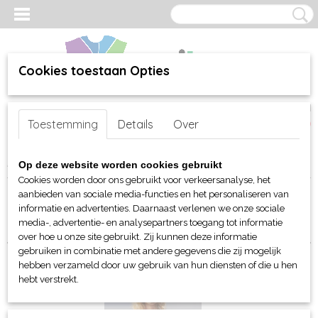
Cookies toestaan Opties
Inloggen
Registreren
UW WINKELWAGEN
Toestemming
Details
Over
Geen producten
(0)
Home
>
webshop
>
Per merk
>
Sol's
>
Voor haar
> Sweaters
Op deze website worden cookies gebruikt
Cookies worden door ons gebruikt voor verkeersanalyse, het
aanbieden van sociale media-functies en het personaliseren van
Sorteer op:
informatie en advertenties. Daarnaast verlenen we onze sociale
media-, advertentie- en analysepartners toegang tot informatie
over hoe u onze site gebruikt. Zij kunnen deze informatie
gebruiken in combinatie met andere gegevens die zij mogelijk
hebben verzameld door uw gebruik van hun diensten of die u hen
hebt verstrekt.