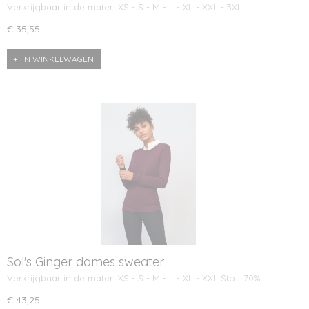
Verkrijgbaar in de maten XS - S - M - L - XL - XXL - 3XL…
€ 35,55
IN WINKELWAGEN
Sol's Ginger dames sweater
Verkrijgbaar in de maten XS - S - M - L - XL - XXL Stof: 70%…
€ 43,25