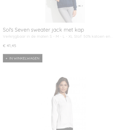
Sol's Seven sweater jack met kap
Verkrijgbaar in de maten S - M - L - XL Stof: 50% katoen en…
€ 41,45
IN WINKELWAGEN