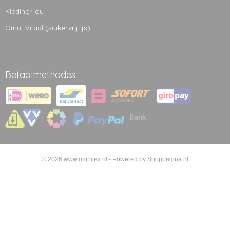
Kleding4jou
(suikervrij ijs)
Omni-Vitaal
Betaalmethodes
© 2026 www.omnitex.nl - Powered by Shoppagina.nl