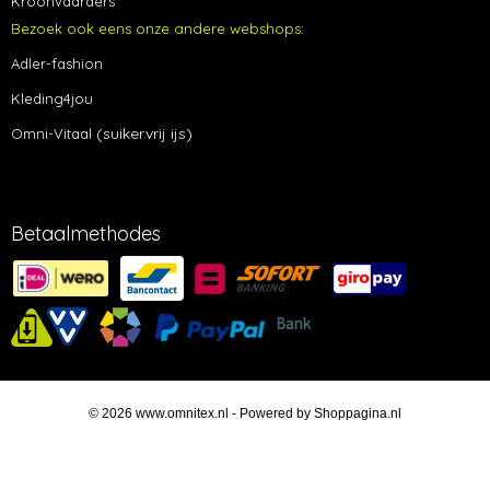
Kroonvaarders
Bezoek ook eens onze andere webshops:
Adler-fashion
Kleding4jou
(suikervrij ijs)
Omni-Vitaal
Betaalmethodes
© 2026 www.omnitex.nl - Powered by Shoppagina.nl