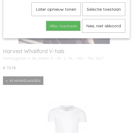
Later opnieuw tonen
Selectie toestaan
Alles toestaan
Nee, niet akkoord
Harvest Whailford V-hals
Verkrijgbaar in de maten S - M - L -XL - XXL - 3XL Stof:…
€ 15,18
IN WINKELWAGEN