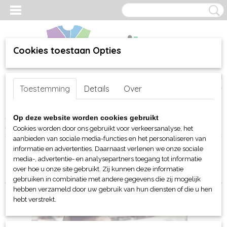
Cookies toestaan Opties
Inloggen
Registreren
UW WINKELWAGEN
Toestemming
Details
Over
Geen producten
(0)
Home
>
webshop
>
Per merk
>
James Harvest Sportswear
>
Voor
Op deze website worden cookies gebruikt
hem
> T-shirts
Cookies worden door ons gebruikt voor verkeersanalyse, het
aanbieden van sociale media-functies en het personaliseren van
informatie en advertenties. Daarnaast verlenen we onze sociale
Sorteer op:
media-, advertentie- en analysepartners toegang tot informatie
over hoe u onze site gebruikt. Zij kunnen deze informatie
gebruiken in combinatie met andere gegevens die zij mogelijk
hebben verzameld door uw gebruik van hun diensten of die u hen
hebt verstrekt.