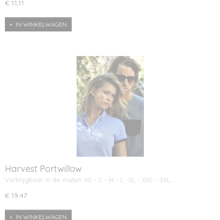
€ 11,11
IN WINKELWAGEN
Harvest Portwillow
Verkrijgbaar in de maten XS - S - M - L -XL - XXL - 3XL…
€ 19,47
IN WINKELWAGEN