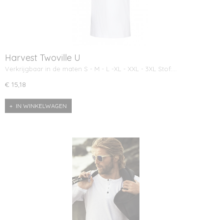
Harvest Twoville U
Verkrijgbaar in de maten S - M - L -XL - XXL - 3XL Stof:…
€ 15,18
IN WINKELWAGEN