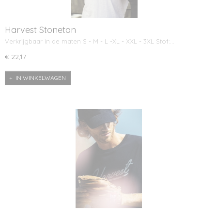
Harvest Stoneton
Verkrijgbaar in de maten S - M - L -XL - XXL - 3XL Stof:…
€ 22,17
IN WINKELWAGEN