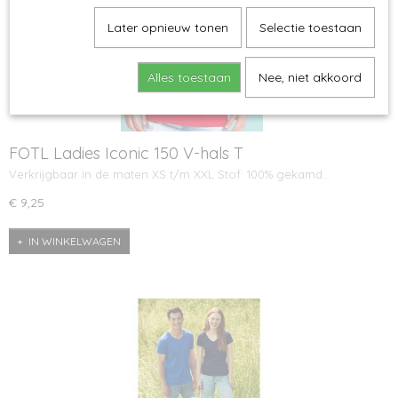
Later opnieuw tonen
Selectie toestaan
Alles toestaan
Nee, niet akkoord
FOTL Ladies Iconic 150 V-hals T
Verkrijgbaar in de maten XS t/m XXL Stof: 100% gekamd…
€ 9,25
IN WINKELWAGEN