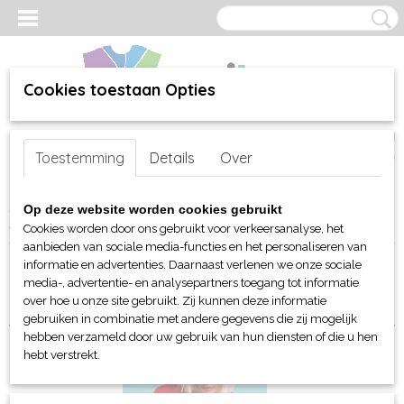
Cookies toestaan Opties
Inloggen
Registreren
UW WINKELWAGEN
Toestemming
Details
Over
Geen producten
(0)
Home
>
webshop
>
Per merk
>
Fruit of the Loom
>
Voor haar
> T-
Op deze website worden cookies gebruikt
shirts
Cookies worden door ons gebruikt voor verkeersanalyse, het
aanbieden van sociale media-functies en het personaliseren van
informatie en advertenties. Daarnaast verlenen we onze sociale
Sorteer op:
media-, advertentie- en analysepartners toegang tot informatie
over hoe u onze site gebruikt. Zij kunnen deze informatie
gebruiken in combinatie met andere gegevens die zij mogelijk
hebben verzameld door uw gebruik van hun diensten of die u hen
hebt verstrekt.