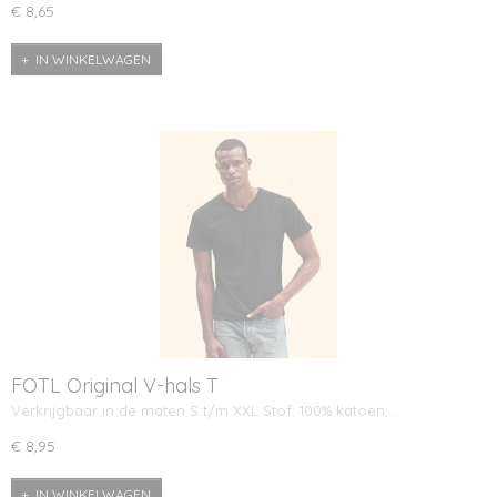
€ 8,65
IN WINKELWAGEN
FOTL Original V-hals T
Verkrijgbaar in de maten S t/m XXL Stof: 100% katoen,…
€ 8,95
IN WINKELWAGEN