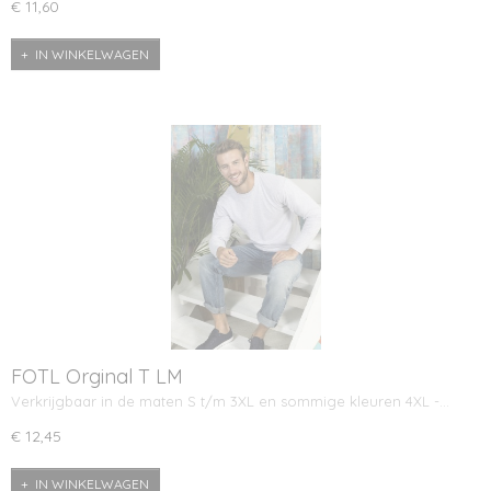
€ 11,60
IN WINKELWAGEN
FOTL Orginal T LM
Verkrijgbaar in de maten S t/m 3XL en sommige kleuren 4XL -…
€ 12,45
IN WINKELWAGEN