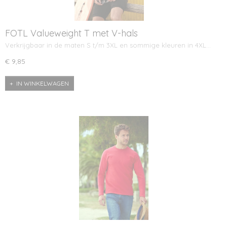
FOTL Valueweight T met V-hals
Verkrijgbaar in de maten S t/m 3XL en sommige kleuren in 4XL…
€ 9,85
IN WINKELWAGEN