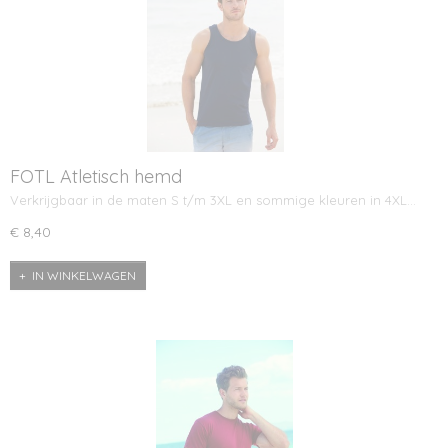
FOTL Atletisch hemd
Verkrijgbaar in de maten S t/m 3XL en sommige kleuren in 4XL…
€ 8,40
IN WINKELWAGEN