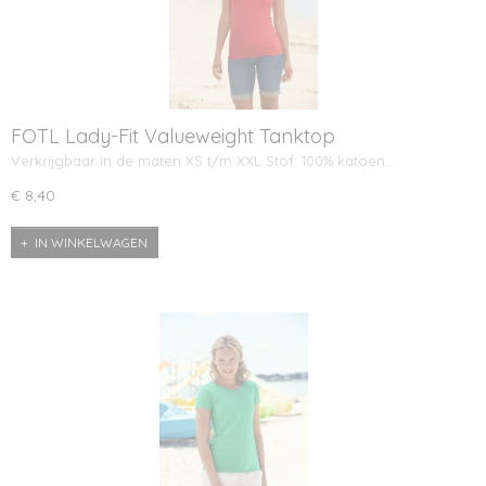
FOTL Lady-Fit Valueweight Tanktop
Verkrijgbaar in de maten XS t/m XXL Stof: 100% katoen…
€ 8,40
IN WINKELWAGEN