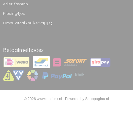
Adler-fashion
Kleding4jou
(suikervrij ijs)
Omni-Vitaal
Betaalmethodes
© 2026 www.omnitex.nl - Powered by Shoppagina.nl