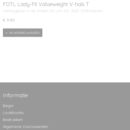
FOTL Lady-Fit Valueweight V-hals T
Verkrijgbaar in de maten XS t/m XXL Stof: 100% katoen…
€ 9,90
IN WINKELWAGEN
Informatie
Begin
Lookbooks
Bedrukken
Algemene Voorwaarden