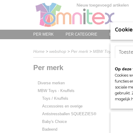
Nieuw toegevoegd artikelen
Cookie
PER MERK
PER CATEGORIE
BED-, BAD-
Home
>
webshop
>
Per merk
>
MBW Toys - Knuffels
Toest
Per merk
Op deze 
Sorteer 
Cookies w
functies e
Diverse merken
sociale me
MBW Toys - Knuffels
gebruikt. 
Toys / Knuffels
mogelijk 
Accessoires en overige
Antistressballen SQUEEZIES®
Baby's Choice
Badeend