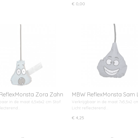
€ 0,00
eflexMonsta Zora Zahn
MBW ReflexMonsta Sam 
phangkoord
met ophangkoord
baar in de maat 6,5x6x2 cm Stof:
Verkrijgbaar in de maat 7x5,5x2 cm
flecterend…
Licht reflecterend…
€ 4,25