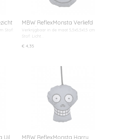
zicht
MBW ReflexMonsta Verliefd
gezicht
cm Stof:
Verkrijgbaar in de maat 5,5x5,5x1,5 cm
Stof: Licht…
€ 4,35
 Uil
MBW ReflexMonsta Harry