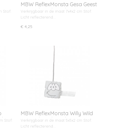
MBW ReflexMonsta Gesa Geest
met ophangkoord
m Stof:
Verkrijgbaar in de maat 7x4x2 cm Stof:
Licht reflecterend…
€ 4,25
o
MBW ReflexMonsta Willy Wild
rd
met ophangkoord
m Stof:
Verkrijgbaar in de maat 5x5x2 cm Stof:
Licht reflecterend…