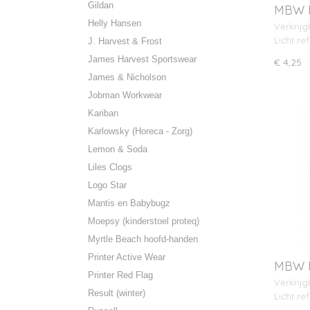
Gildan
MBW R
met o
Helly Hansen
Verkrijg
Licht re
J. Harvest & Frost
James Harvest Sportswear
€ 4,25
James & Nicholson
Jobman Workwear
Kariban
Karlowsky (Horeca - Zorg)
Lemon & Soda
Liles Clogs
Logo Star
Mantis en Babybugz
Moepsy (kinderstoel proteq)
Myrtle Beach hoofd-handen
Printer Active Wear
MBW R
Printer Red Flag
met o
Verkrijg
Result (winter)
Licht re