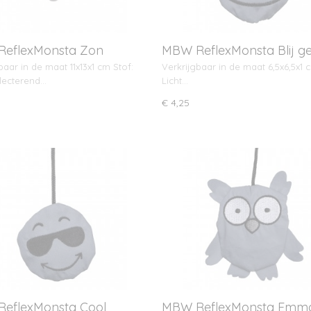
eflexMonsta Zon
MBW ReflexMonsta Blij ge
baar in de maat 11x13x1 cm Stof:
Verkrijgbaar in de maat 6,5x6,5x1 
flecterend…
Licht…
€ 4,25
eflexMonsta Cool
MBW ReflexMonsta Emma