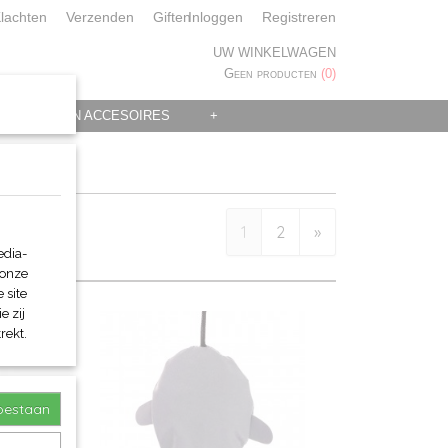
lachten
Verzenden
Giften
Inloggen
Registreren
UW WINKELWAGEN
Geen producten
(0)
 KLEDING EN ACCESOIRES
+
1
2
»
edia-
 onze
 site
e zij
rekt.
toestaan