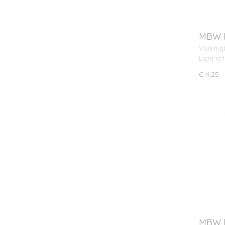
MBW R
Verkrijg
Licht re
€ 4,25
MBW R