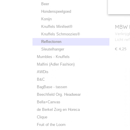
Beer
Hondenspeelgoed
Konijn
MBW R
Knuffels Minifeet®
Robot
Verkrijg
Knuffels Schmoozies®
Licht re
Reflectoren
€ 4,25
Sleutelhanger
Mumbles - Knuffels
Malfini (Adler Fashion)
AWDis
B&C
BagBase - tassen
Beechfield Org. Headwear
Bella+Canvas
de Berkel Zorg en Horeca
Clique
Fruit of the Loom