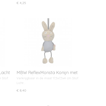
€ 4,25
Lacht
MBW ReflexMonsta Konijn met
ophangkoord
 Stof:
Verkrijgbaar in de maat 17,5x7,5x4 cm Stof:
Licht…
€ 8,40