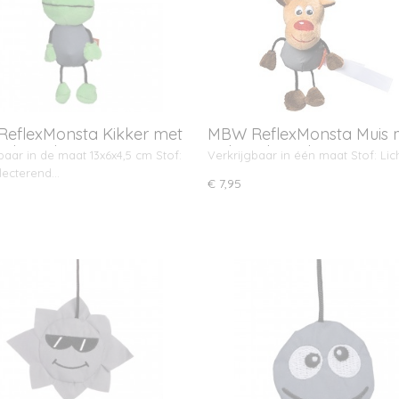
eflexMonsta Kikker met
MBW ReflexMonsta Muis 
ngkoord
ophangkoord
baar in de maat 13x6x4,5 cm Stof:
Verkrijgbaar in één maat Stof: Lic
flecterend…
€ 7,95