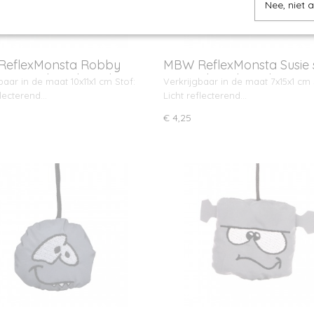
Nee, niet 
eflexMonsta Robby
MBW ReflexMonsta Susie 
 met ophangkoord
met ophangkoord
baar in de maat 10x11x1 cm Stof:
Verkrijgbaar in de maat 7x15x1 cm 
flecterend…
Licht reflecterend…
€ 4,25