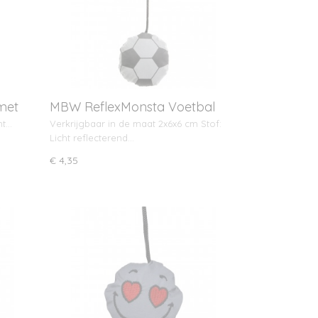
met
MBW ReflexMonsta Voetbal
ht…
Verkrijgbaar in de maat 2x6x6 cm Stof:
Licht reflecterend…
€ 4,35