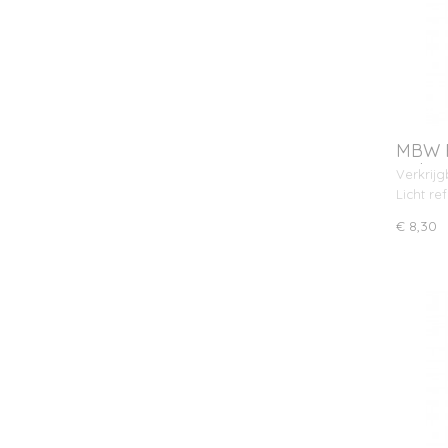
MBW R
opha
Verkrijg
Licht re
€ 8,30