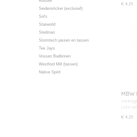
Russell
€ 4,25
Seidensticker (exclusief)
Sol's
Starworld
Stedman
Stormtech jassen en tassen
Tee Jays
Vossen Badlinnen
Westford Mill (tassen)
Native Spirit
MBW R
met o
Verkrijg
Licht re
€ 4,25