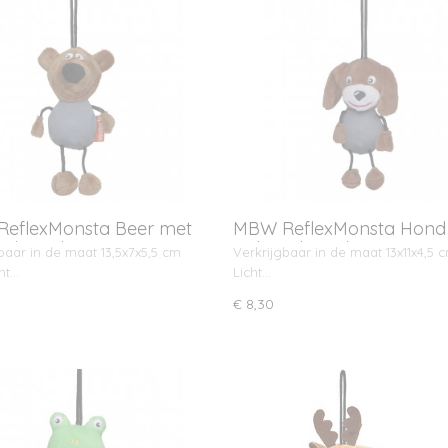
eflexMonsta Beer met
MBW ReflexMonsta Hond
ngkoord
ophangkoord
baar in de maat 13,5x7x5,5 cm
Verkrijgbaar in de maat 13x11x4,5 c
cht…
Licht…
€ 8,30