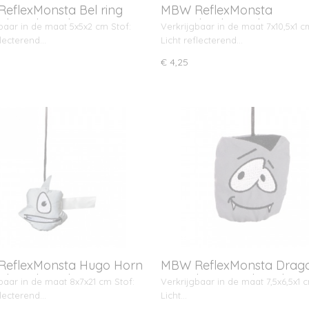
eflexMonsta Bel ring
MBW ReflexMonsta
phangkoord
Wervelende Hoek met
baar in de maat 5x5x2 cm Stof:
Verkrijgbaar in de maat 7x10,5x1 c
ophangkoord
flecterend…
Licht reflecterend…
€ 4,25
eflexMonsta Hugo Horn
MBW ReflexMonsta Drag
phangkoord
Dracula met ophangkoo
baar in de maat 8x7x21 cm Stof:
Verkrijgbaar in de maat 7,5x6,5x1 c
flecterend…
Licht…