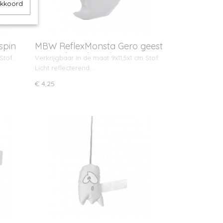
akkoord
spin
MBW ReflexMonsta Gero geest
met ophangkoord
Stof:
Verkrijgbaar in de maat 9x11,5x1 cm Stof:
Licht reflecterend…
€ 4,25