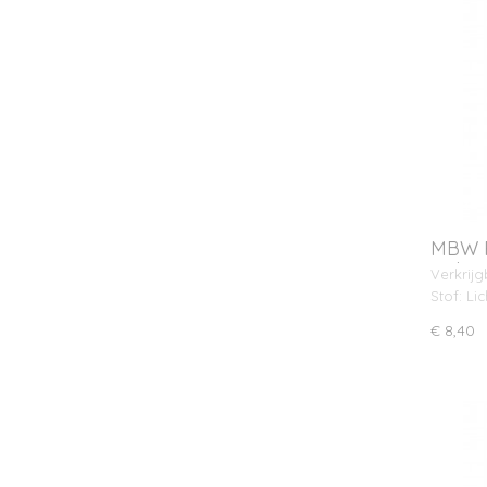
MBW R
opha
Verkrijg
Stof: Li
€ 8,40