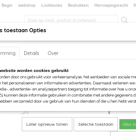
Begin
webshop
Lookbooks
Bedrukken
Herroepingsrecht
K
s toestaan Opties
, KEUKEN EN TAFELLINNEN
SOKKENWERELD
KERST/FEEST
emming
> Reflectoren
Details
Over
website worden cookies gebruikt
op:
orden door ons gebruikt voor verkeersanalyse, het aanbieden van sociale m
n het personaliseren van informatie en advertenties. Daarnaast verlenen we
dia-, advertentie- en analysepartners toegang tot informatie over hoe u onze
Zij kunnen deze informatie gebruiken in combinatie met andere gegevens di
hebben verzameld door uw gebruik van hun diensten of die u hen hebt verst
Later opnieuw tonen
Selectie toestaan
Alles 