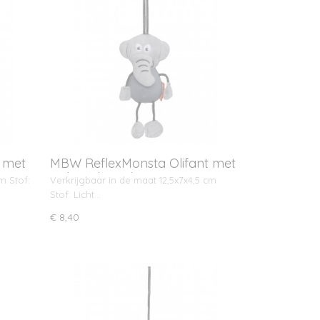
 met
MBW ReflexMonsta Olifant met
ophangkoord
m Stof:
Verkrijgbaar in de maat 12,5x7x4,5 cm
Stof: Licht…
€ 8,40