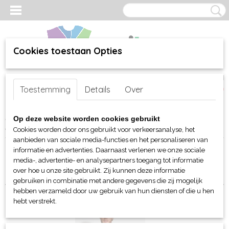
Cookies toestaan Opties
Inloggen
Registreren
UW WINKELWAGEN
Toestemming
Details
Over
Geen producten
(0)
Home
>
webshop
>
Per merk
>
Sol's
>
Sportkleding
>
Voor hem en
Op deze website worden cookies gebruikt
haar
> Sporthesjes
Cookies worden door ons gebruikt voor verkeersanalyse, het
aanbieden van sociale media-functies en het personaliseren van
informatie en advertenties. Daarnaast verlenen we onze sociale
Sorteer op:
media-, advertentie- en analysepartners toegang tot informatie
over hoe u onze site gebruikt. Zij kunnen deze informatie
gebruiken in combinatie met andere gegevens die zij mogelijk
hebben verzameld door uw gebruik van hun diensten of die u hen
hebt verstrekt.