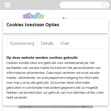
Cookies toestaan Opties
Inloggen
Registreren
UW WINKELWAGEN
Toestemming
Details
Over
Geen producten
(0)
Home
>
webshop
>
Per merk
>
Stormtech jassen en tassen
>
Op deze website worden cookies gebruikt
Stormtech heren Montauk System jack
Cookies worden door ons gebruikt voor verkeersanalyse, het
aanbieden van sociale media-functies en het personaliseren van
informatie en advertenties. Daarnaast verlenen we onze sociale
media-, advertentie- en analysepartners toegang tot informatie
over hoe u onze site gebruikt. Zij kunnen deze informatie
gebruiken in combinatie met andere gegevens die zij mogelijk
hebben verzameld door uw gebruik van hun diensten of die u hen
hebt verstrekt.