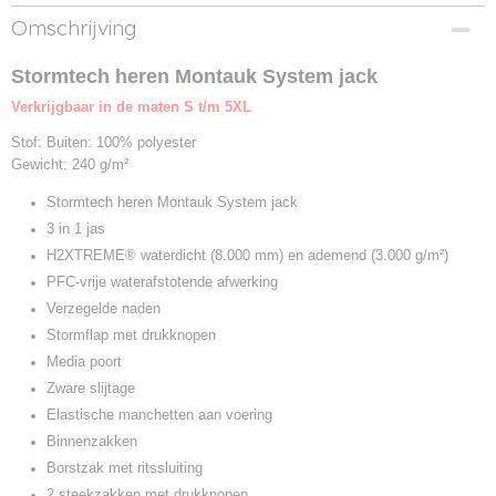
Productcode
Omschrijving
829.18-1
Productcode leverancier
Stormtech heren Montauk System jack
UBX-1
Verkrijgbaar in de maten S t/m 5XL
Stof: Buiten: 100% polyester
Gewicht: 240 g/m²
Stormtech heren Montauk System jack
3 in 1 jas
H2XTREME® waterdicht (8.000 mm) en ademend (3.000 g/m²)
PFC-vrije waterafstotende afwerking
Verzegelde naden
Stormflap met drukknopen
Media poort
Zware slijtage
Elastische manchetten aan voering
Binnenzakken
Borstzak met ritssluiting
2 steekzakken met drukknopen