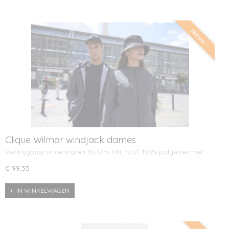
Nieuw
Clique Wilmar windjack dames
Verkrijgbaar in de maten XS t/m XXL Stof: 100% polyester met…
€ 99,35
IN WINKELWAGEN