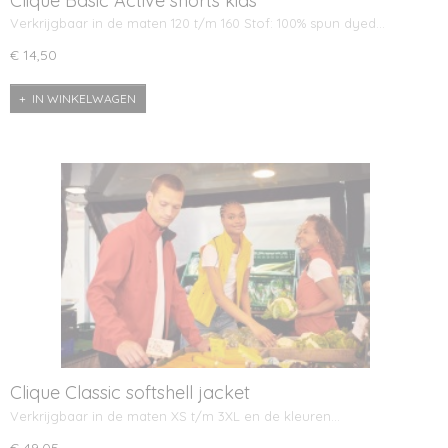
Clique Basic Active shorts kids
Verkrijgbaar in de maten 120 t/m 160 Stof: 100% spun dyed…
€ 14,50
IN WINKELWAGEN
Clique Classic softshell jacket
Verkrijgbaar in de maten XS t/m 3XL en de kleuren…
€ 49,05