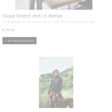
Clique Stretch shirt LS dames
Verkrijgbaar in de maten XS t/m XXL Stof: 97% katoen, 3%…
€ 39,90
IN WINKELWAGEN