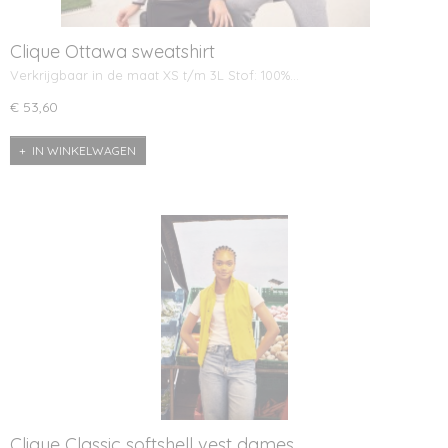
Clique Ottawa sweatshirt
Verkrijgbaar in de maat XS t/m 3L Stof: 100%…
€ 53,60
IN WINKELWAGEN
Clique Classic softshell vest dames