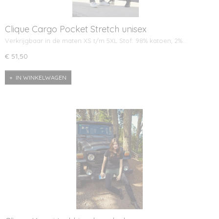
Clique Cargo Pocket Stretch unisex
Verkrijgbaar in de maten XS t/m 5XL Stof: 98% katoen, 2%…
€ 51,50
IN WINKELWAGEN