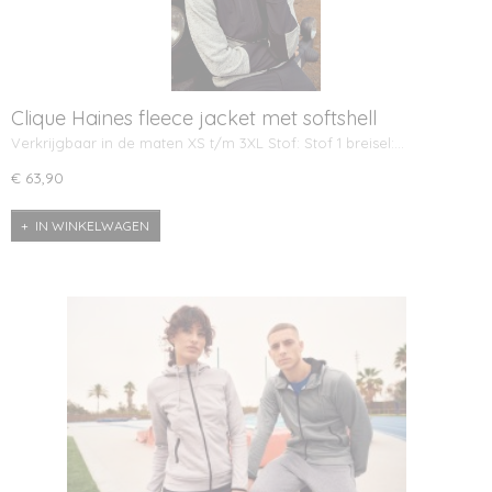
Clique Haines fleece jacket met softshell
Verkrijgbaar in de maten XS t/m 3XL Stof: Stof 1 breisel:…
€ 63,90
IN WINKELWAGEN