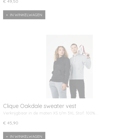
€ 49,50
IN WINKELWAGEN
Clique Oakdale sweater vest
Verkrijgbaar in de maten XS t/m 3XL Stof: 100%…
€ 45,90
IN WINKELWAGEN