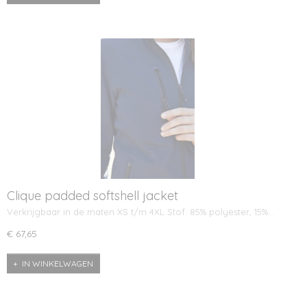
Clique padded softshell jacket
Verkrijgbaar in de maten XS t/m 4XL Stof: 85% polyester, 15%…
€ 67,65
IN WINKELWAGEN