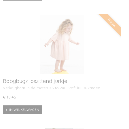
Nieuw
Babybugz loszittend jurkje
Verkrijgbaar in de maten XS to 2XL Stof: 100 % katoen…
€ 18,45
IN WINKELWAGEN