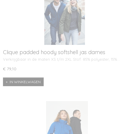
Clique padded hoody softshell jas dames
Verkrijgbaar in de maten XS t/m 2XL Stof: 85% polyester, 15%…
€ 79,10
IN WINKELWAGEN