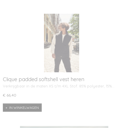
Clique padded softshell vest heren
Verkrijgbaar in de maten XS t/m 4XL Stof: 85% polyester, 15%…
€ 66,40
IN WINKELWAGEN