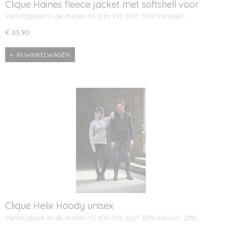
Clique Haines fleece jacket met softshell voor
dames
Verkrijgbaar in de maten XS t/m 2XL Stof: Stof 1 breisel:…
€ 63,90
IN WINKELWAGEN
Clique Helix Hoody unisex
Verkrijgbaar in de maten XS t/m 3XL Stof: 80% katoen, 20%…