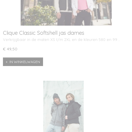
Clique Classic Softshell jas dames
Verkrijgbaar in de maten XS t/m 2XL en de kleuren 580 en 99…
€ 49,50
IN WINKELWAGEN