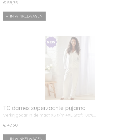
€ 59,75
IN WINKELWAGEN
TC dames superzachte pyjama
Verkrijgbaar in de maat XS t/m 4XL Stof: 100%…
€ 47,30
IN WINKELWAGEN