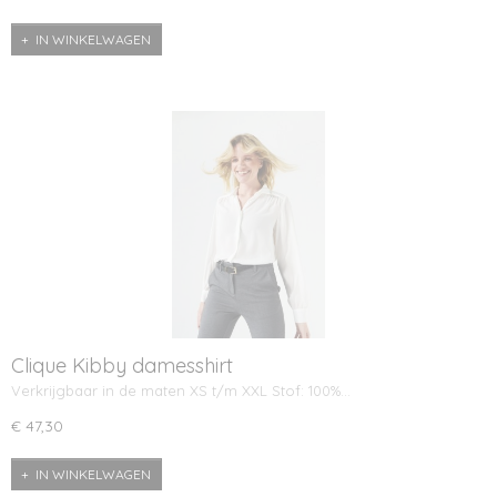
IN WINKELWAGEN
Clique Kibby damesshirt
Verkrijgbaar in de maten XS t/m XXL Stof: 100%…
€ 47,30
IN WINKELWAGEN