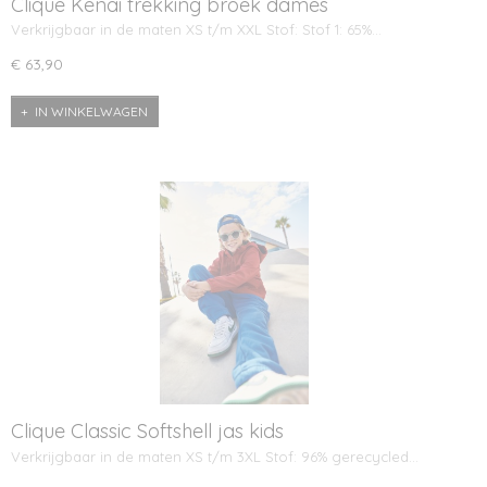
Clique Kenai trekking broek dames
Verkrijgbaar in de maten XS t/m XXL Stof: Stof 1: 65%…
€ 63,90
IN WINKELWAGEN
Clique Classic Softshell jas kids
Verkrijgbaar in de maten XS t/m 3XL Stof: 96% gerecycled…