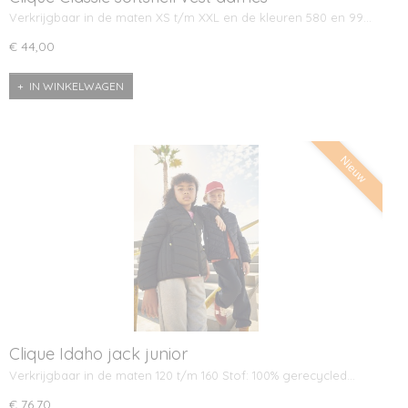
Verkrijgbaar in de maten XS t/m XXL en de kleuren 580 en 99…
€ 44,00
IN WINKELWAGEN
Nieuw
Clique Idaho jack junior
Verkrijgbaar in de maten 120 t/m 160 Stof: 100% gerecycled…
€ 76,70