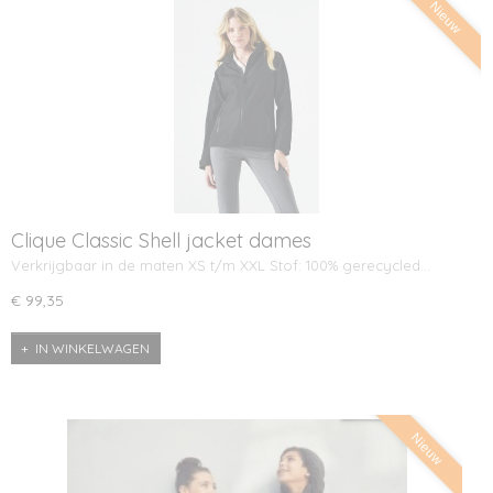
Nieuw
Clique Classic Shell jacket dames
Verkrijgbaar in de maten XS t/m XXL Stof: 100% gerecycled…
€ 99,35
IN WINKELWAGEN
Nieuw