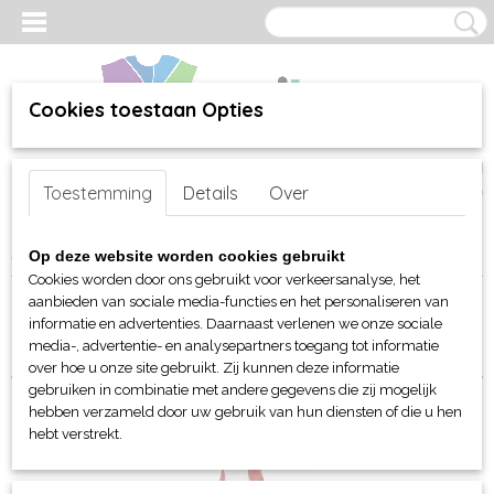
Cookies toestaan Opties
Inloggen
Registreren
UW WINKELWAGEN
Toestemming
Details
Over
Geen producten
(0)
Home
>
webshop
>
Per merk
>
B&C
>
Voor kinderen
> T-shirts
Op deze website worden cookies gebruikt
Cookies worden door ons gebruikt voor verkeersanalyse, het
aanbieden van sociale media-functies en het personaliseren van
Sorteer op:
informatie en advertenties. Daarnaast verlenen we onze sociale
media-, advertentie- en analysepartners toegang tot informatie
over hoe u onze site gebruikt. Zij kunnen deze informatie
gebruiken in combinatie met andere gegevens die zij mogelijk
hebben verzameld door uw gebruik van hun diensten of die u hen
hebt verstrekt.