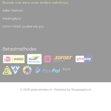
Bezoek ook eens onze andere webshops:
Adler-fashion
Kleding4jou
(suikervrij ijs)
Omni-Vitaal
Betaalmethodes
© 2026 www.omnitex.nl - Powered by Shoppagina.nl