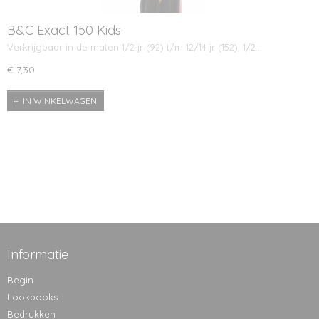
B&C Exact 150 Kids
Verkrijgbaar in de maten 1/2 jr (92) t/m 12/14 jr (152), 1/2…
€ 7,30
IN WINKELWAGEN
Informatie
Begin
Lookbooks
Bedrukken