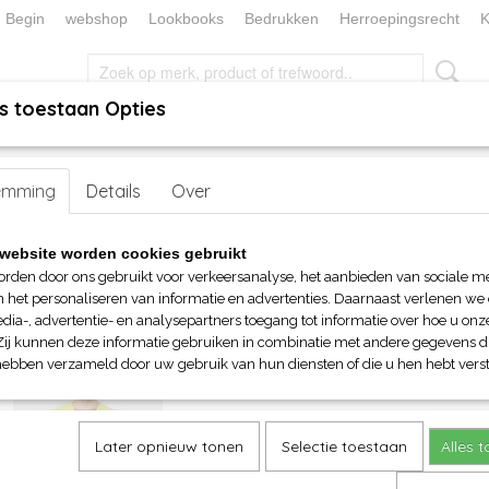
Begin
webshop
Lookbooks
Bedrukken
Herroepingsrecht
K
s toestaan Opties
, KEUKEN EN TAFELLINNEN
SOKKENWERELD
KERST/FEEST
Werkkleding
emming
> Veiligheidshesjes
Details
Over
website worden cookies gebruikt
op:
orden door ons gebruikt voor verkeersanalyse, het aanbieden van sociale m
n het personaliseren van informatie en advertenties. Daarnaast verlenen we
dia-, advertentie- en analysepartners toegang tot informatie over hoe u onze
Zij kunnen deze informatie gebruiken in combinatie met andere gegevens di
hebben verzameld door uw gebruik van hun diensten of die u hen hebt verst
Later opnieuw tonen
Selectie toestaan
Alles 