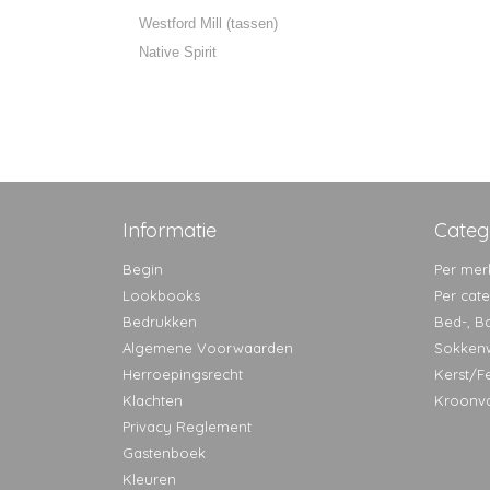
Westford Mill (tassen)
Native Spirit
Informatie
Categ
Begin
Per mer
Lookbooks
Per cat
Bedrukken
Bed-, B
Algemene Voorwaarden
Sokken
Herroepingsrecht
Kerst/F
Klachten
Kroonv
Privacy Reglement
Gastenboek
Kleuren