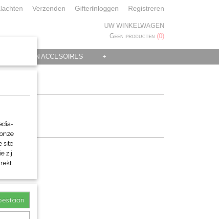
lachten
Verzenden
Giften
Inloggen
Registreren
UW WINKELWAGEN
Geen producten
(0)
 KLEDING EN ACCESOIRES
+
edia-
 onze
 site
e zij
rekt.
toestaan