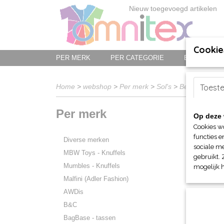
Nieuw toegevoegd artikelen
Cookie
PER MERK
PER CATEGORIE
BED-, BAD-
Home
>
webshop
>
Per merk
>
Sol's
>
Bedrijfs- en 
Toest
Per merk
Op deze 
Sorteer 
Cookies w
functies e
Diverse merken
sociale me
MBW Toys - Knuffels
gebruikt. 
Mumbles - Knuffels
mogelijk 
Malfini (Adler Fashion)
AWDis
B&C
BagBase - tassen