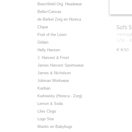
Beechfield Org. Headwear
Bella+Canvas
de Berkel Zorg en Horeca
Sol's 
Clique
Verkrijg
Fruit of the Loom
L/XL - 
Gildan
€ 8,50
Helly Hansen
J. Harvest & Frost
James Harvest Sportswear
James & Nicholson
Jobman Workwear
Kariban
Karlowsky (Horeca - Zorg)
Lemon & Soda
Liles Clogs
Logo Star
Mantis en Babybugz