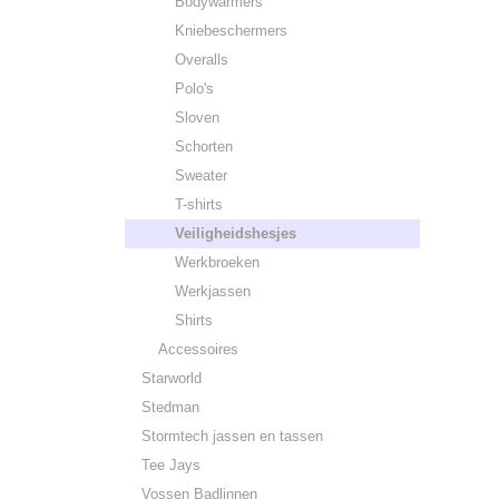
Bodywarmers
Kniebeschermers
Overalls
Polo's
Sloven
Schorten
Sweater
T-shirts
Veiligheidshesjes
Werkbroeken
Werkjassen
Shirts
Accessoires
Starworld
Stedman
Stormtech jassen en tassen
Tee Jays
Vossen Badlinnen