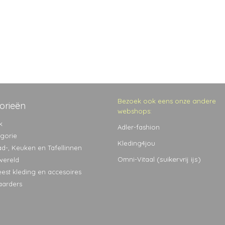
Bezoek ook eens onze andere
orieën
webshops:
k
Adler-fashion
egorie
Kleding4jou
ad-, Keuken en Tafellinnen
(suikervrij ijs)
Omni-Vitaal
wereld
eest kleding en accesoires
aarders