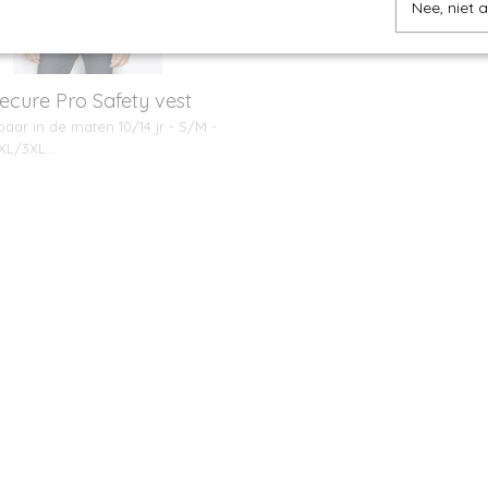
Nee, niet 
Secure Pro Safety vest
baar in de maten 10/14 jr - S/M -
XXL/3XL…