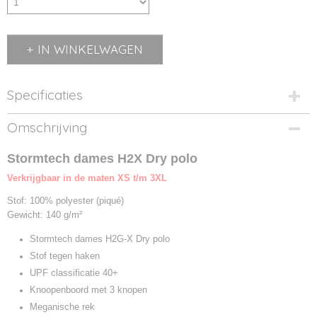
IN WINKELWAGEN
Specificaties
Productcode
Omschrijving
513.18-1
Productcode leverancier
Stormtech dames H2X Dry polo
PG-1W
Verkrijgbaar in de maten XS t/m 3XL
Stof: 100% polyester (piqué)
Gewicht: 140 g/m²
Stormtech dames H2G-X Dry polo
Stof tegen haken
UPF classificatie 40+
Knoopenboord met 3 knopen
Meganische rek