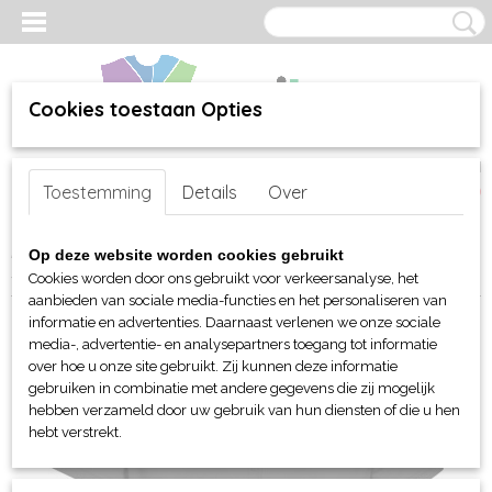
Cookies toestaan Opties
Inloggen
Registreren
UW WINKELWAGEN
Toestemming
Details
Over
Geen producten
(0)
Home
>
webshop
>
Per merk
>
Stormtech jassen en tassen
>
Op deze website worden cookies gebruikt
Stormtech dames H2X Dry polo
Cookies worden door ons gebruikt voor verkeersanalyse, het
aanbieden van sociale media-functies en het personaliseren van
informatie en advertenties. Daarnaast verlenen we onze sociale
media-, advertentie- en analysepartners toegang tot informatie
over hoe u onze site gebruikt. Zij kunnen deze informatie
gebruiken in combinatie met andere gegevens die zij mogelijk
hebben verzameld door uw gebruik van hun diensten of die u hen
hebt verstrekt.