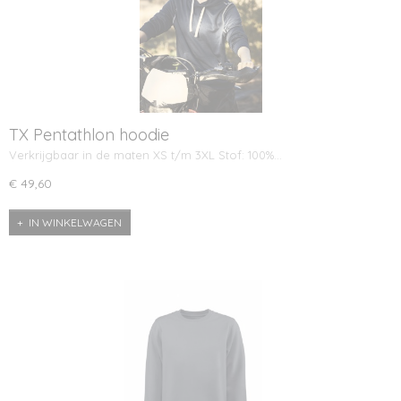
TX Pentathlon hoodie
Verkrijgbaar in de maten XS t/m 3XL Stof: 100%…
€ 49,60
IN WINKELWAGEN