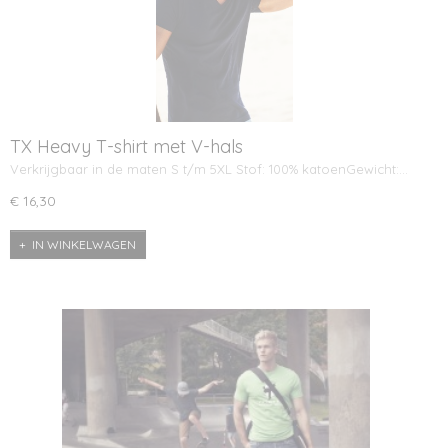
TX Heavy T-shirt met V-hals
Verkrijgbaar in de maten S t/m 5XL Stof: 100% katoenGewicht:…
€ 16,30
IN WINKELWAGEN