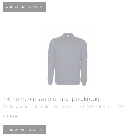
IN WINKELWAGEN
TX Homerun sweater met polokraag
Verkrijgbaar in de maten XS t/m 5XL Stof: 60% katoen en 40%…
€ 59,00
IN WINKELWAGEN