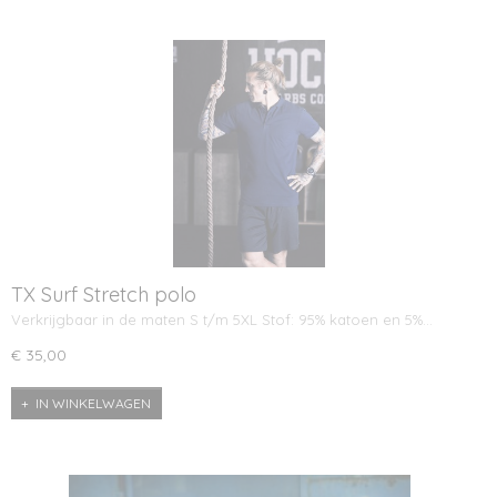
TX Surf Stretch polo
Verkrijgbaar in de maten S t/m 5XL Stof: 95% katoen en 5%…
€ 35,00
IN WINKELWAGEN