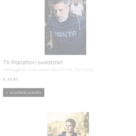
TX Marathon sweatshirt
Verkrijgbaar in de maten XS t/m 3XL Stof: 100%…
€ 39,95
IN WINKELWAGEN