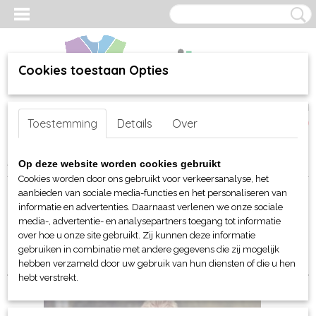
Cookies toestaan Opties
Inloggen
Registreren
UW WINKELWAGEN
Toestemming
Details
Over
Geen producten
(0)
Home
>
webshop
>
Per merk
>
Printer Active Wear
> Voor hem
Op deze website worden cookies gebruikt
Cookies worden door ons gebruikt voor verkeersanalyse, het
aanbieden van sociale media-functies en het personaliseren van
Sorteer op:
informatie en advertenties. Daarnaast verlenen we onze sociale
media-, advertentie- en analysepartners toegang tot informatie
1
2
»
over hoe u onze site gebruikt. Zij kunnen deze informatie
gebruiken in combinatie met andere gegevens die zij mogelijk
hebben verzameld door uw gebruik van hun diensten of die u hen
hebt verstrekt.