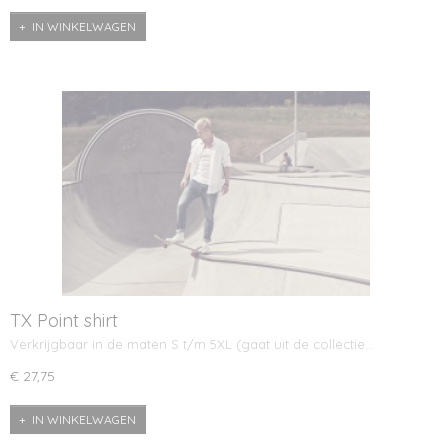
IN WINKELWAGEN
TX Point shirt
Verkrijgbaar in de maten S t/m 5XL (gaat uit de collectie…
€ 27,75
IN WINKELWAGEN