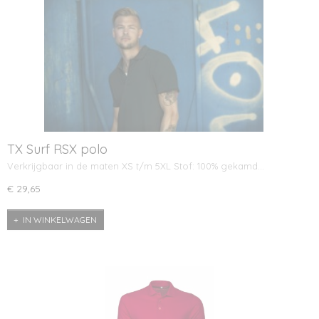
TX Surf RSX polo
Verkrijgbaar in de maten XS t/m 5XL Stof: 100% gekamd…
€ 29,65
IN WINKELWAGEN