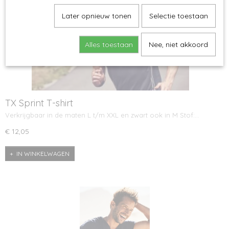
Later opnieuw tonen
Selectie toestaan
Alles toestaan
Nee, niet akkoord
TX Sprint T-shirt
Verkrijgbaar in de maten L t/m XXL en zwart ook in M Stof:…
€ 12,05
IN WINKELWAGEN