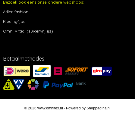
Bezoek ook eens onze andere webshops:
Adler-fashion
Kleding4jou
(suikervrij ijs)
Omni-Vitaal
Betaalmethodes
© 2026 www.omnitex.nl - Powered by Shoppagina.nl