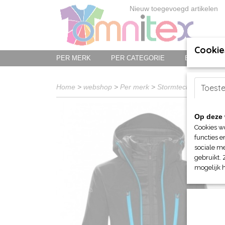
Nieuw toegevoegd artikelen
Cookie
PER MERK
PER CATEGORIE
BED-, BAD-
Home
>
webshop
>
Per merk
>
Stormtech jassen en
Toest
Op deze 
Cookies w
functies e
sociale me
gebruikt. 
mogelijk 