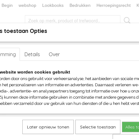
Begin
webshop
Lookbooks
Bedrukken
Herroepingsrecht
K
s toestaan Opties
, KEUKEN EN TAFELLINNEN
SOKKENWERELD
KERST/FEEST
 tassen
emming
> Stormtech dames Matrix System jas
Details
Over
Stormtech dames Matrix Syst
website worden cookies gebruikt
orden door ons gebruikt voor verkeersanalyse, het aanbieden van sociale m
€ 302,50
n het personaliseren van informatie en advertenties. Daarnaast verlenen we
(inclusief btw 21%)
dia-, advertentie- en analysepartners toegang tot informatie over hoe u onze
Zij kunnen deze informatie gebruiken in combinatie met andere gegevens di
Maat
Kleur
hebben verzameld door uw gebruik van hun diensten of die u hen hebt verst
Aantal
Later opnieuw tonen
Selectie toestaan
Alles 