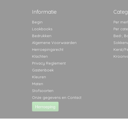
Informatie
Categ
Begin
Per mer
Lookbooks
Per cat
Bedrukken
Bed-, B
Algemene Voorwaarden
Sokken
Herroepingsrecht
Kerst/F
Klachten
Kroonv
Privacy Reglement
Gastenboek
Kleuren
Maten
Stofsoorten
Onze gegevens en Contact
Herroeping