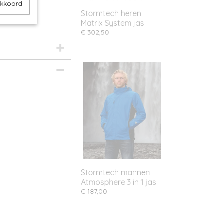
akkoord
Stormtech heren
Matrix System jas
€ 302,50
Stormtech mannen
Atmosphere 3 in 1 jas
€ 187,00