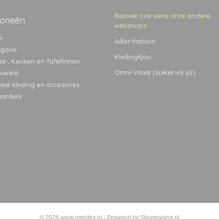
Bezoek ook eens onze andere
orieën
webshops:
k
Adler-fashion
egorie
Kleding4jou
ad-, Keuken en Tafellinnen
(suikervrij ijs)
Omni-Vitaal
wereld
eest kleding en accesoires
aarders
© 2026 www.omnitex.nl - Powered by Shoppagina.nl