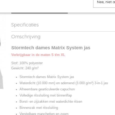
Nee, niet 
IN WINKELWAGEN
Specificaties
Productcode
480.18-1
Omschrijving
Productcode leverancier
XB-4W
Stormtech dames Matrix System jas
Verkrijgbaar in de maten S t/m XL
Stof: 100% polyester
Gewicht: 240 g/m²
Stormtech dames Matrix System jas
Waterdicht (10.000 mm) en ademend (3.000 g/m²) 3-in-1 jas
Afneembare gearticuleerde capuchon
Volledige ritssluiting met binnenflap
Borst- en zijzakken met waterdichte ritsen
Binnenzak met ritssluiting
Verstelbare manchetten en zoom