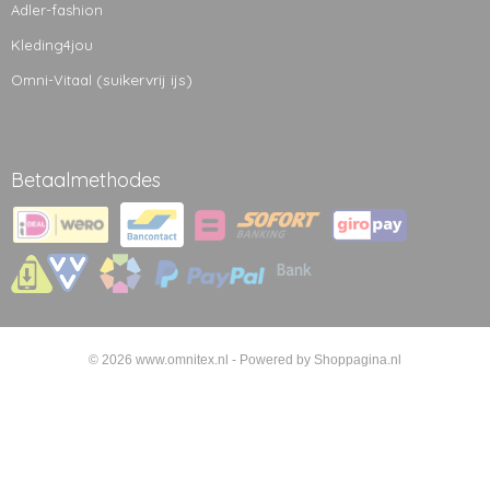
Adler-fashion
Kleding4jou
(suikervrij ijs)
Omni-Vitaal
Betaalmethodes
© 2026 www.omnitex.nl - Powered by Shoppagina.nl