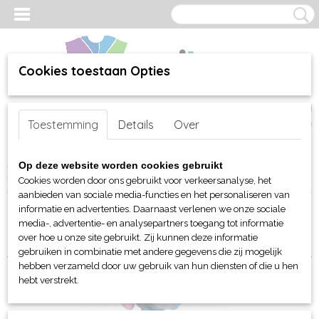
Cookies toestaan Opties
Inloggen
Registreren
UW WINKELWAGEN
Toestemming
Details
Over
Geen producten
(0)
Home
>
webshop
>
Per merk
>
MBW Toys - Knuffels
> Baby's
Op deze website worden cookies gebruikt
Choice
Cookies worden door ons gebruikt voor verkeersanalyse, het
aanbieden van sociale media-functies en het personaliseren van
informatie en advertenties. Daarnaast verlenen we onze sociale
Sorteer op:
media-, advertentie- en analysepartners toegang tot informatie
over hoe u onze site gebruikt. Zij kunnen deze informatie
gebruiken in combinatie met andere gegevens die zij mogelijk
hebben verzameld door uw gebruik van hun diensten of die u hen
hebt verstrekt.