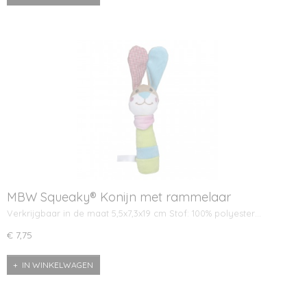
MBW Squeaky® Konijn met rammelaar
Verkrijgbaar in de maat 5,5x7,3x19 cm Stof: 100% polyester…
€ 7,75
IN WINKELWAGEN