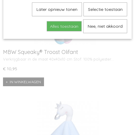
Later opnieuw tonen
Selectie toestaan
Alles toestaan
Nee, niet akkoord
MBW Squeaky® Troost Olifant
Verkrijgbaar in de maat 40x40x10 cm Stof: 100% polyester…
€ 10,95
IN WINKELWAGEN