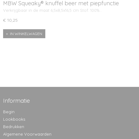
MBW Squeaky® knuffel beer met piepfunctie
Verkrijgbaar in de maat 6,5x8,5x16,5 cm Stof: 100%…
€ 10,25
IN WINKELWAGEN
Informatie
Begin
Lookbooks
Bedrukken
Algemene Voorwaarden