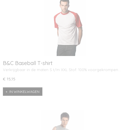
B&C Baseball T-shirt
Verkrijgbaar in de maten S t/m XXL Stof: 100% voorgekrompen…
€ 15,15
IN WINKELWAGEN