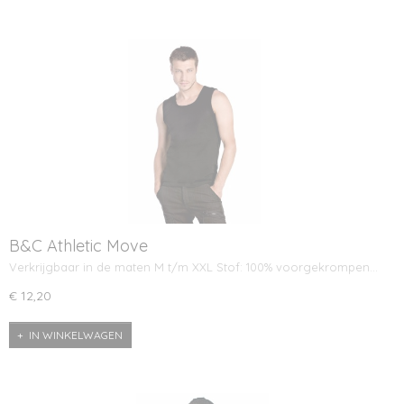
B&C Athletic Move
Verkrijgbaar in de maten M t/m XXL Stof: 100% voorgekrompen…
€ 12,20
IN WINKELWAGEN