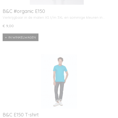
B&C #organic E150
Verkrijgbaar in de maten XS t/m 3XL en sommige kleuren in…
€ 9,00
IN WINKELWAGEN
B&C E150 T-shirt