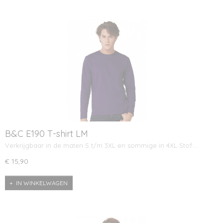
B&C E190 T-shirt LM
Verkrijgbaar in de maten S t/m 3XL en sommige in 4XL Stof:…
€ 15,90
IN WINKELWAGEN