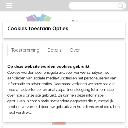
Cookies toestaan Opties
Inloggen
Registreren
UW WINKELWAGEN
Toestemming
Details
Over
Geen producten
(0)
Home
>
webshop
>
Per merk
>
B&C
>
Voor hem (unisex)
> T-Shirts
Op deze website worden cookies gebruikt
Cookies worden door ons gebruikt voor verkeersanalyse, het
aanbieden van sociale media-functies en het personaliseren van
Sorteer op:
informatie en advertenties. Daarnaast verlenen we onze sociale
media-, advertentie- en analysepartners toegang tot informatie
over hoe u onze site gebruikt. Zij kunnen deze informatie
gebruiken in combinatie met andere gegevens die zij mogelijk
hebben verzameld door uw gebruik van hun diensten of die u hen
hebt verstrekt.