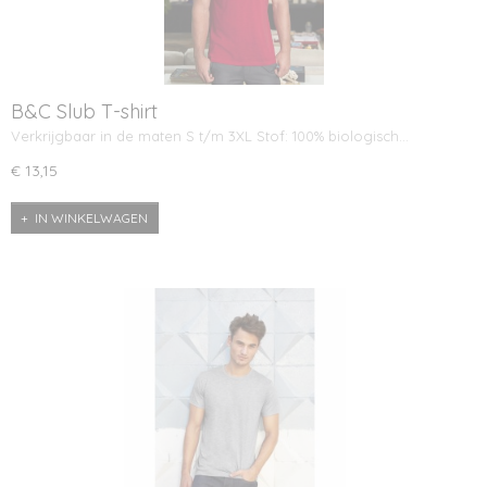
B&C Slub T-shirt
Verkrijgbaar in de maten S t/m 3XL Stof: 100% biologisch…
€ 13,15
IN WINKELWAGEN