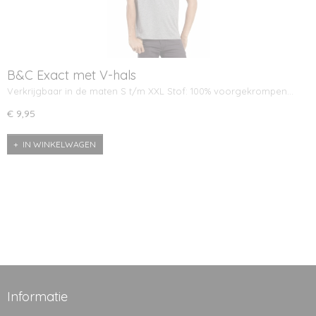
B&C Exact met V-hals
Verkrijgbaar in de maten S t/m XXL Stof: 100% voorgekrompen…
€ 9,95
IN WINKELWAGEN
Informatie