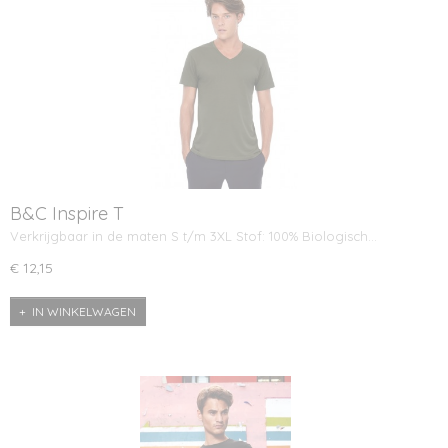
B&C Inspire T
Verkrijgbaar in de maten S t/m 3XL Stof: 100% Biologisch…
€ 12,15
IN WINKELWAGEN