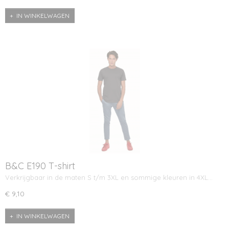
IN WINKELWAGEN
B&C E190 T-shirt
Verkrijgbaar in de maten S t/m 3XL en sommige kleuren in 4XL…
€ 9,10
IN WINKELWAGEN