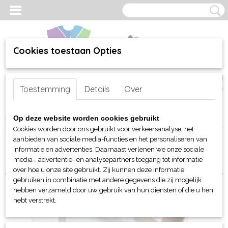
Cookies toestaan Opties
Inloggen
Registreren
UW WINKELWAGEN
Toestemming
Details
Over
Geen producten
(0)
Home
>
webshop
>
Per merk
>
Clique
> Riemen en accessoires
Op deze website worden cookies gebruikt
Cookies worden door ons gebruikt voor verkeersanalyse, het
aanbieden van sociale media-functies en het personaliseren van
Sorteer op:
informatie en advertenties. Daarnaast verlenen we onze sociale
media-, advertentie- en analysepartners toegang tot informatie
over hoe u onze site gebruikt. Zij kunnen deze informatie
gebruiken in combinatie met andere gegevens die zij mogelijk
hebben verzameld door uw gebruik van hun diensten of die u hen
hebt verstrekt.