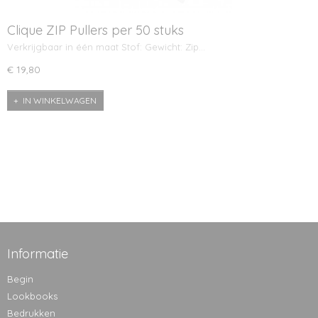
Clique ZIP Pullers per 50 stuks
Verkrijgbaar in één maat Stof: Gewicht: Zip…
€ 19,80
IN WINKELWAGEN
Informatie
Begin
Lookbooks
Bedrukken