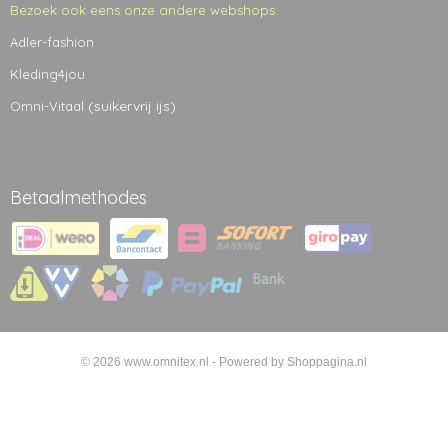
Bezoek ook eens onze andere webshops:
Adler-fashion
Kleding4jou
(suikervrij ijs)
Omni-Vitaal
Betaalmethodes
© 2026 www.omnitex.nl - Powered by Shoppagina.nl