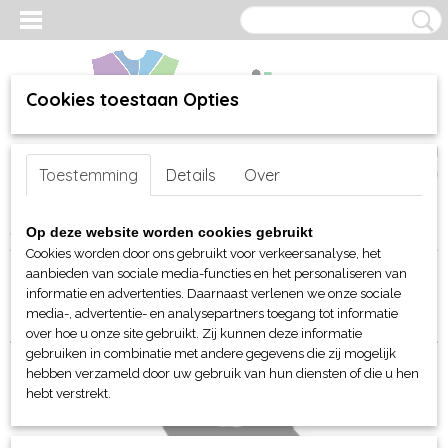
Cookies toestaan Opties
Inloggen
Registreren
UW WINKELWAGEN
Toestemming
Details
Over
Geen producten
(0)
Home
>
webshop
>
Per merk
> Malfini (Adler Fashion)
Op deze website worden cookies gebruikt
Cookies worden door ons gebruikt voor verkeersanalyse, het
aanbieden van sociale media-functies en het personaliseren van
Sorteer op:
informatie en advertenties. Daarnaast verlenen we onze sociale
media-, advertentie- en analysepartners toegang tot informatie
over hoe u onze site gebruikt. Zij kunnen deze informatie
gebruiken in combinatie met andere gegevens die zij mogelijk
hebben verzameld door uw gebruik van hun diensten of die u hen
hebt verstrekt.