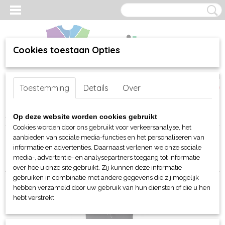
Cookies toestaan Opties
Inloggen
Registreren
UW WINKELWAGEN
Toestemming
Details
Over
Geen producten
(0)
Home
>
webshop
>
Per merk
>
Tee Jays
> Broeken
Op deze website worden cookies gebruikt
Cookies worden door ons gebruikt voor verkeersanalyse, het
aanbieden van sociale media-functies en het personaliseren van
Sorteer op:
informatie en advertenties. Daarnaast verlenen we onze sociale
media-, advertentie- en analysepartners toegang tot informatie
over hoe u onze site gebruikt. Zij kunnen deze informatie
gebruiken in combinatie met andere gegevens die zij mogelijk
hebben verzameld door uw gebruik van hun diensten of die u hen
hebt verstrekt.