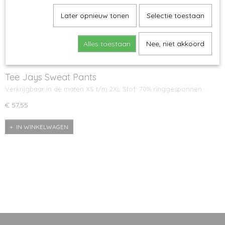
Later opnieuw tonen
Selectie toestaan
Alles toestaan
Nee, niet akkoord
Tee Jays Sweat Pants
Verkrijgbaar in de maten XS t/m 2XL Stof: 70% ringgesponnen…
€ 57,55
IN WINKELWAGEN