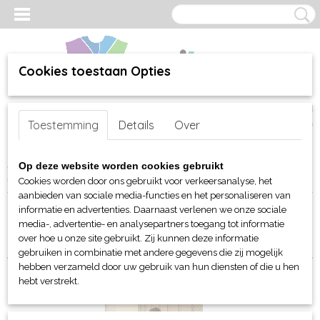
Cookies toestaan Opties
Inloggen
Registreren
UW WINKELWAGEN
Toestemming
Details
Over
Geen producten
(0)
Home
>
webshop
>
Per merk
>
Fruit of the Loom
>
Voor hem
Op deze website worden cookies gebruikt
(unisex)
> Sportbroeken
Cookies worden door ons gebruikt voor verkeersanalyse, het
aanbieden van sociale media-functies en het personaliseren van
informatie en advertenties. Daarnaast verlenen we onze sociale
Sorteer op:
media-, advertentie- en analysepartners toegang tot informatie
over hoe u onze site gebruikt. Zij kunnen deze informatie
gebruiken in combinatie met andere gegevens die zij mogelijk
hebben verzameld door uw gebruik van hun diensten of die u hen
hebt verstrekt.