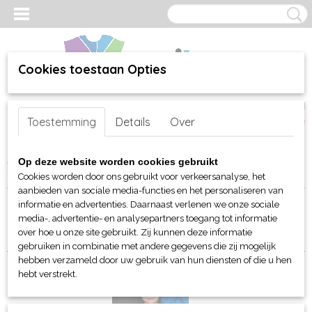
Cookies toestaan Opties
Inloggen
Registreren
UW WINKELWAGEN
Toestemming
Details
Over
Geen producten
(0)
Home
>
webshop
>
Per merk
>
James & Nicholson
>
Voor kinderen
Op deze website worden cookies gebruikt
> Jassen en Bodywarmers
Cookies worden door ons gebruikt voor verkeersanalyse, het
aanbieden van sociale media-functies en het personaliseren van
informatie en advertenties. Daarnaast verlenen we onze sociale
Sorteer op:
media-, advertentie- en analysepartners toegang tot informatie
over hoe u onze site gebruikt. Zij kunnen deze informatie
gebruiken in combinatie met andere gegevens die zij mogelijk
hebben verzameld door uw gebruik van hun diensten of die u hen
hebt verstrekt.