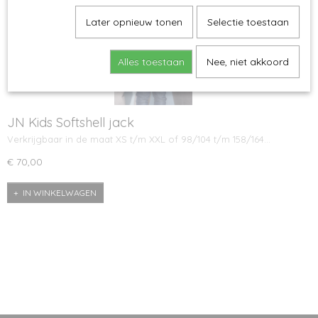
Later opnieuw tonen
Selectie toestaan
Alles toestaan
Nee, niet akkoord
JN Kids Softshell jack
Verkrijgbaar in de maat XS t/m XXL of 98/104 t/m 158/164…
€ 70,00
IN WINKELWAGEN