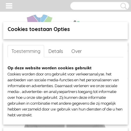
Cookies toestaan Opties
Inloggen
Registreren
UW WINKELWAGEN
Toestemming
Details
Over
Geen producten
(0)
Home
>
webshop
>
Per merk
>
Stormtech jassen en tassen
>
Op deze website worden cookies gebruikt
Stormtech dames Epsilon System jack
Cookies worden door ons gebruikt voor verkeersanalyse, het
aanbieden van sociale media-functies en het personaliseren van
informatie en advertenties. Daarnaast verlenen we onze sociale
media-, advertentie- en analysepartners toegang tot informatie
over hoe u onze site gebruikt. Zij kunnen deze informatie
gebruiken in combinatie met andere gegevens die zij mogelijk
hebben verzameld door uw gebruik van hun diensten of die u hen
hebt verstrekt.