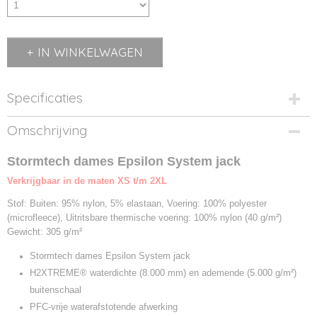
IN WINKELWAGEN
Specificaties
Productcode
Omschrijving
828.18-1
Productcode leverancier
Stormtech dames Epsilon System jack
HR-2W
Verkrijgbaar in de maten XS t/m 2XL
Stof: Buiten: 95% nylon, 5% elastaan, Voering: 100% polyester
(microfleece), Uitritsbare thermische voering: 100% nylon (40 g/m²)
Gewicht: 305 g/m²
Stormtech dames Epsilon System jack
H2XTREME® waterdichte (8.000 mm) en ademende (5.000 g/m²)
buitenschaal
PFC-vrije waterafstotende afwerking