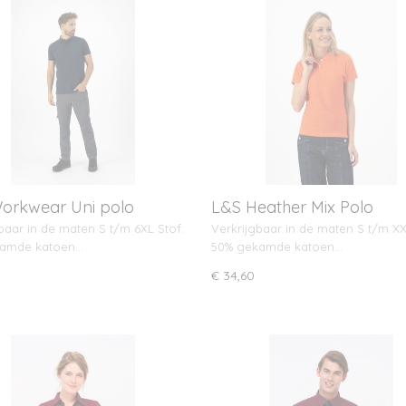
orkwear Uni polo
L&S Heather Mix Polo
baar in de maten S t/m 6XL Stof:
Verkrijgbaar in de maten S t/m XX
kamde katoen…
50% gekamde katoen…
€ 34,60