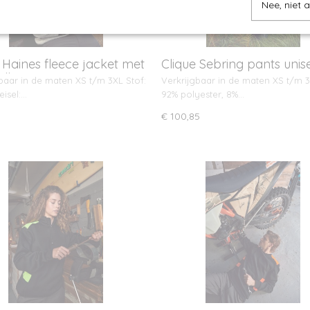
Nee, niet 
 Haines fleece jacket met
Clique Sebring pants unis
ell
baar in de maten XS t/m 3XL Stof:
Verkrijgbaar in de maten XS t/m 3
eisel:…
92% polyester, 8%…
€ 100,85