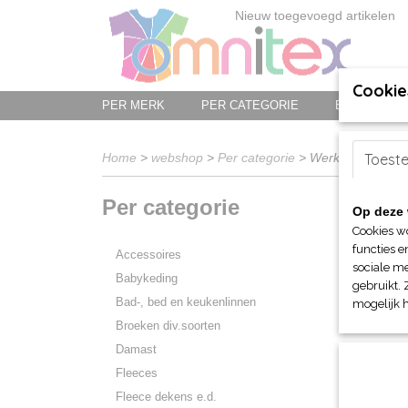
Nieuw toegevoegd artikelen
Cookie
PER MERK
PER CATEGORIE
BED-, BAD-
Home
>
webshop
>
Per categorie
> Werkkleding
Toest
Per categorie
Op deze 
Sorteer 
Cookies w
functies e
Accessoires
sociale me
Babykeding
gebruikt. 
Bad-, bed en keukenlinnen
mogelijk 
Broeken div.soorten
Damast
Fleeces
Fleece dekens e.d.