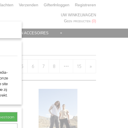
lachten
Verzenden
Giften
Inloggen
Registreren
UW WINKELWAGEN
Geen producten
(0)
 KLEDING EN ACCESOIRES
+
3
4
5
6
7
8
•••
15
»
edia-
 onze
 site
e zij
rekt.
toestaan