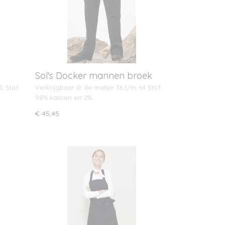
Sol's Docker mannen broek
L Stof:
Verkrijgbaar in de maten 36 t/m 64 Stof:
98% katoen en 2%…
€ 45,45