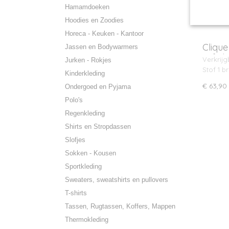
Hamamdoeken
Hoodies en Zoodies
Horeca - Keuken - Kantoor
Clique
Jassen en Bodywarmers
softsh
Verkrijg
Jurken - Rokjes
Stof 1 br
Kinderkleding
€ 63,90
Ondergoed en Pyjama
Polo's
Regenkleding
Shirts en Stropdassen
Slofjes
Sokken - Kousen
Sportkleding
Sweaters, sweatshirts en pullovers
T-shirts
Tassen, Rugtassen, Koffers, Mappen
Thermokleding