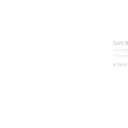
Sol's
shirt 
Verkrijg
97% kat
€ 33,50