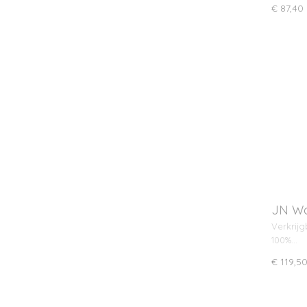
€ 87,40
JN Wo
- ST
Verkrijg
100%…
€ 119,5