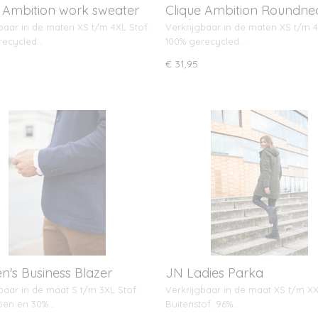
e Ambition work sweater
Clique Ambition Roundne
ip unisex
work sweater unisex
baar in de maten XS t/m 4XL Stof:
Verkrijgbaar in de maten XS t/m 4
recycled…
100% gerecycled…
€ 31,95
n's Business Blazer
JN Ladies Parka
baar in de maat S t/m 3XL Stof:
Verkrijgbaar in de maat XS t/m XX
oen en 30%…
Buitenstof: 96%…