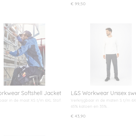
€ 99,50
rkwear Softshell Jacket
L&S Workwear Unisex sw
RONG
baar in de maat XS t/m 6XL Stof:
Verkrijgbaar in de maten S t/m 6X
65% katoen en 35%…
0
€ 43,90