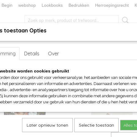
Begin
webshop
Lookbooks
Bedrukken
Herroepingsrecht
K
s toestaan Opties
, KEUKEN EN TAFELLINNEN
SOKKENWERELD
KERST/FEEST
emming
Details
Over
1
2
website worden cookies gebruikt
op:
orden door ons gebruikt voor verkeersanalyse, het aanbieden van sociale m
n het personaliseren van informatie en advertenties. Daarnaast verlenen we
dia-, advertentie- en analysepartners toegang tot informatie over hoe u onze
Zij kunnen deze informatie gebruiken in combinatie met andere gegevens di
hebben verzameld door uw gebruik van hun diensten of die u hen hebt verst
Later opnieuw tonen
Selectie toestaan
Alles 