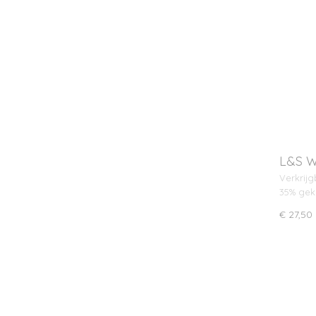
L&S W
Verkrijg
35% ge
€ 27,50