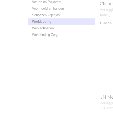
Vesten en Pullovers
Cliqu
half z
Voor hoofd en handen
Verkrijg
100% ge
Schoenen vrijetijds
Werkkleding
€ 36,35
Werkschoenen
Werkkleding Zorg
JN Me
Verkrijg
70% kat