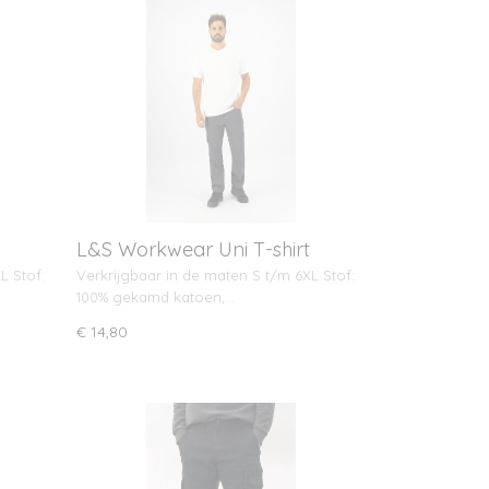
L&S Workwear Uni T-shirt
L Stof:
Verkrijgbaar in de maten S t/m 6XL Stof:
100% gekamd katoen,…
€ 14,80