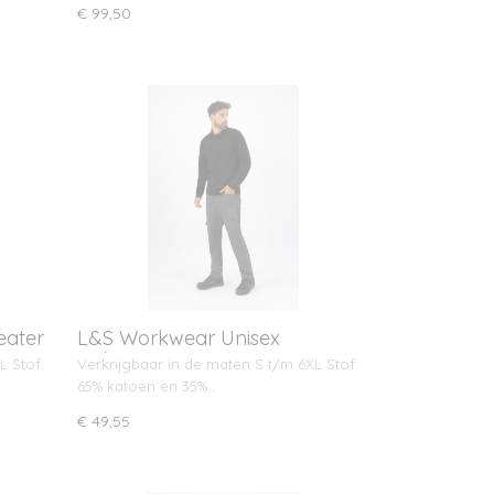
€ 99,50
eater
L&S Workwear Unisex
polosweater
L Stof:
Verkrijgbaar in de maten S t/m 6XL Stof:
65% katoen en 35%…
€ 49,55