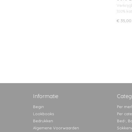
Verkrijg
100% ka
€ 35,00
Informatie
Categ
Begin
Per mer
Lookbooks
Per cat
Bedrukken
Bed-, B
Algemene Voorwaarden
Sokken