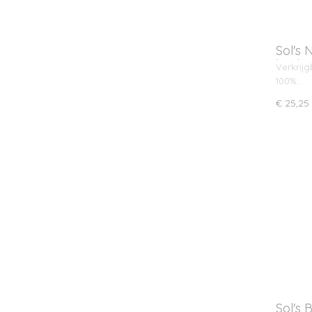
Sol's
body
Verkrijg
100%…
€ 25,25
Sol's 