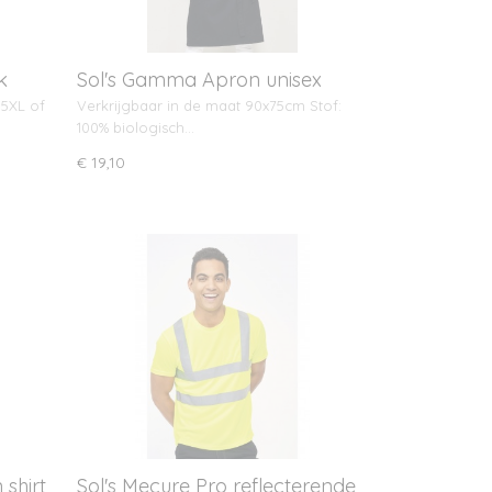
k
Sol's Gamma Apron unisex
 5XL of
Verkrijgbaar in de maat 90x75cm Stof:
100% biologisch…
€ 19,10
shirt
Sol's Mecure Pro reflecterende