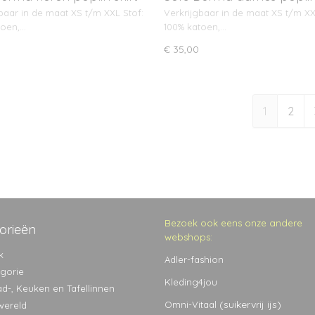
baar in de maat XS t/m XXL Stof:
Verkrijgbaar in de maat XS t/m XX
toen,…
100% katoen,…
€ 35,00
1
2
Bezoek ook eens onze andere
orieën
webshops:
k
Adler-fashion
egorie
Kleding4jou
ad-, Keuken en Tafellinnen
(suikervrij ijs)
Omni-Vitaal
wereld