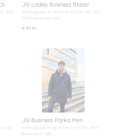
ck
JN Ladies Business Blazer
XL Stof:
Verkrijgbaar in de maat XS t/m XXL Stof:
70% katoen en 30%…
€ 87,40
JN Business Parka Men
L Stof:
Verkrijgbaar in de maat S t/m 3XL Stof:
Buitenstof: 96%…