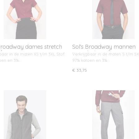
 Broadway dames stretch
Sol's Broadway mannen
S/S
stretch shirt S/S
baar in de maten XS t/m 3XL Stof:
Verkrijgbaar in de maten S t/m 5X
oen en 3%…
97% katoen en 3%…
€ 33,75