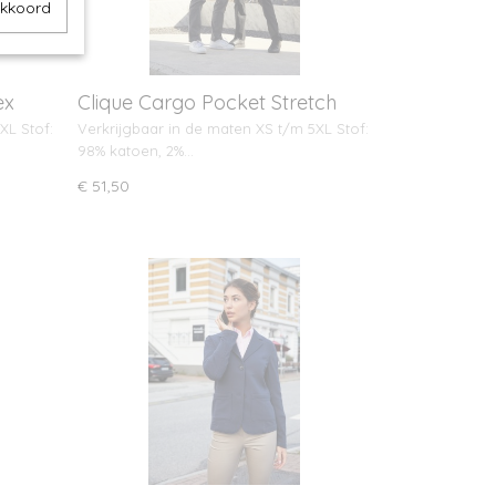
akkoord
ex
Clique Cargo Pocket Stretch
unisex
XL Stof:
Verkrijgbaar in de maten XS t/m 5XL Stof:
98% katoen, 2%…
€ 51,50