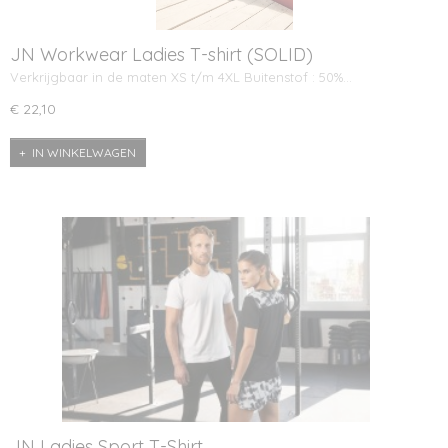
JN Workwear Ladies T-shirt (SOLID)
Verkrijgbaar in de maten XS t/m 4XL Buitenstof : 50%…
€ 22,10
IN WINKELWAGEN
JN Ladies Sport T-Shirt