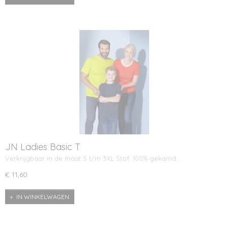
JN Ladies Basic T
Verkrijgbaar in de maat S t/m 3XL Stof: 100% gekamd…
€ 11,60
IN WINKELWAGEN