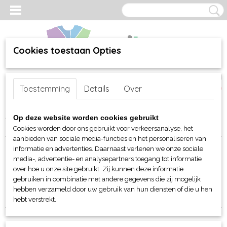
Cookies toestaan Opties
Inloggen
Registreren
UW WINKELWAGEN
Toestemming
Details
Over
Geen producten
(0)
Home
>
webshop
>
Per merk
>
James & Nicholson
>
Voor haar
>
Op deze website worden cookies gebruikt
T-shirts
Cookies worden door ons gebruikt voor verkeersanalyse, het
aanbieden van sociale media-functies en het personaliseren van
informatie en advertenties. Daarnaast verlenen we onze sociale
Sorteer op:
media-, advertentie- en analysepartners toegang tot informatie
over hoe u onze site gebruikt. Zij kunnen deze informatie
1
2
»
gebruiken in combinatie met andere gegevens die zij mogelijk
hebben verzameld door uw gebruik van hun diensten of die u hen
hebt verstrekt.