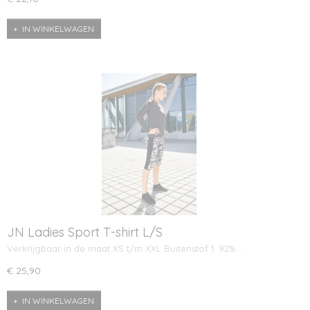
IN WINKELWAGEN
JN Ladies Sport T-shirt L/S
Verkrijgbaar in de maat XS t/m XXL Buitenstof 1: 92%…
€ 25,90
IN WINKELWAGEN