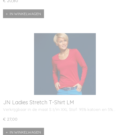
€ 20,80
IN WINKELWAGEN
JN Ladies Stretch T-Shirt LM
Verkrijgbaar in de maat S t/m XXL Stof: 95% katoen en 5%…
€ 27,00
IN WINKELWAGEN