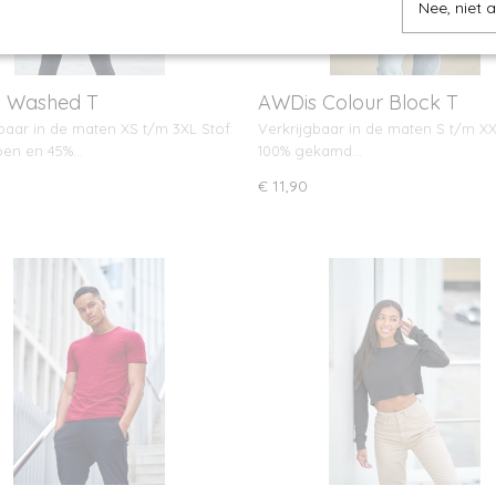
Nee, niet 
 Washed T
AWDis Colour Block T
baar in de maten XS t/m 3XL Stof:
Verkrijgbaar in de maten S t/m XX
oen en 45%…
100% gekamd…
€ 11,90