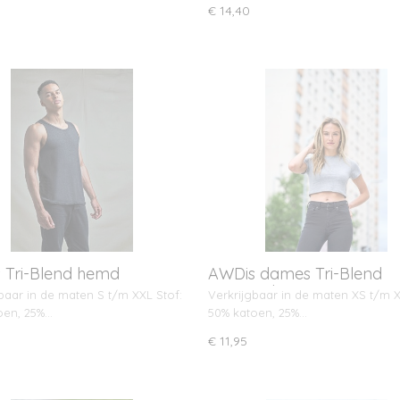
€ 14,40
 Tri-Blend hemd
AWDis dames Tri-Blend
Cropped T
baar in de maten S t/m XXL Stof:
Verkrijgbaar in de maten XS t/m X
oen, 25%…
50% katoen, 25%…
€ 11,95