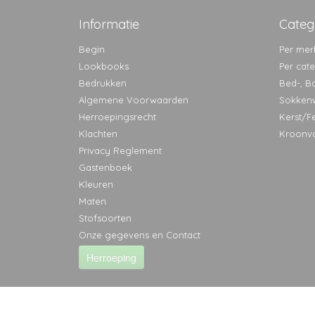
Informatie
Categ
Begin
Per mer
Lookbooks
Per cat
Bedrukken
Bed-, B
Algemene Voorwaarden
Sokken
Herroepingsrecht
Kerst/F
Klachten
Kroonv
Privacy Reglement
Gastenboek
Kleuren
Maten
Stofsoorten
Onze gegevens en Contact
Herroeping