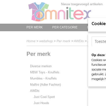
Nieuw toegevoegd artikelen
Cookie
PER MERK
PER CATEGORIE
BED-, BAD-
Home
>
webshop
>
Per merk
>
AWDis
> Just T-shirt
Toest
Per merk
Op deze 
Sorteer 
Cookies w
functies e
Diverse merken
sociale me
MBW Toys - Knuffels
gebruikt. 
Mumbles - Knuffels
mogelijk 
Malfini (Adler Fashion)
AWDis
Just Cool Sport
Just Hoods