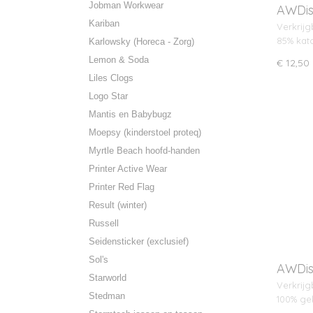
Jobman Workwear
AWDis
Kariban
Verkrijg
85% kat
Karlowsky (Horeca - Zorg)
Lemon & Soda
€ 12,50
Liles Clogs
Logo Star
Mantis en Babybugz
Moepsy (kinderstoel proteq)
Myrtle Beach hoofd-handen
Printer Active Wear
Printer Red Flag
Result (winter)
Russell
Seidensticker (exclusief)
Sol's
AWDis
Starworld
Verkrijg
Stedman
100% g