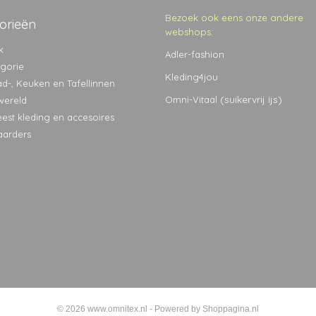
Bezoek ook eens onze andere
orieën
webshops:
k
Adler-fashion
egorie
Kleding4jou
ad-, Keuken en Tafellinnen
(suikervrij ijs)
Omni-Vitaal
wereld
eest kleding en accesoires
aarders
© 2026 www.omnitex.nl - Powered by Shoppagina.nl