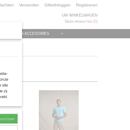
lachten
Verzenden
Giften
Inloggen
Registreren
UW WINKELWAGEN
Geen producten
(0)
 KLEDING EN ACCESOIRES
+
edia-
 onze
 site
e zij
rekt.
toestaan