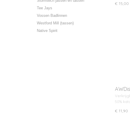
Stormtech jassen en tassen
€ 15,00
Tee Jays
Vossen Badlinnen
Westford Mill (tassen)
Native Spirit
AWDis
Verkrijg
50% kat
€ 11,90