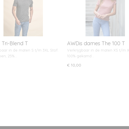
 Tri-Blend T
AWDis dames The 100 T
baar in de maten S t/m 3XL Stof:
Verkrijgbaar in de maten XS t/m X
oen, 25%…
100% gekamd…
€ 10,00