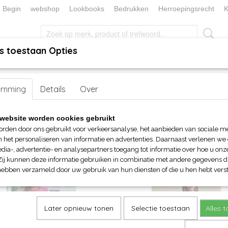
Begin
webshop
Lookbooks
Bedrukken
Herroepingsrecht
K
s toestaan Opties
, KEUKEN EN TAFELLINNEN
SOKKENWERELD
KERST/FEEST
emming
Details
Over
website worden cookies gebruikt
op:
orden door ons gebruikt voor verkeersanalyse, het aanbieden van sociale m
n het personaliseren van informatie en advertenties. Daarnaast verlenen we
dia-, advertentie- en analysepartners toegang tot informatie over hoe u onze
Zij kunnen deze informatie gebruiken in combinatie met andere gegevens di
hebben verzameld door uw gebruik van hun diensten of die u hen hebt verst
Later opnieuw tonen
Selectie toestaan
Alles 