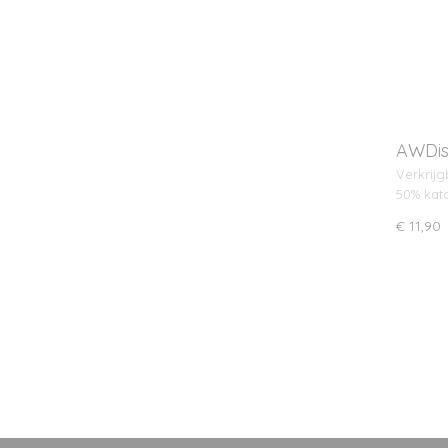
AWDis
Verkrijg
50% kat
€ 11,90