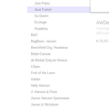
Just Polos
Just T-shirt
So Denim
AWDis
Ecologie
Verkrijg
Academy
55% kat
B&C
€ 15,00
BagBase - tassen
Beechfield Org. Headwear
Bella+Canvas
de Berkel Zorg en Horeca
Clique
Fruit of the Loom
Gildan
Helly Hansen
J. Harvest & Frost
James Harvest Sportswear
James & Nicholson