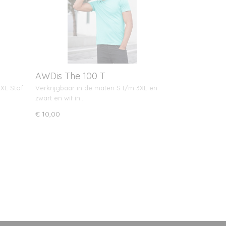
AWDis The 100 T
XL Stof:
Verkrijgbaar in de maten S t/m 3XL en
zwart en wit in…
€ 10,00