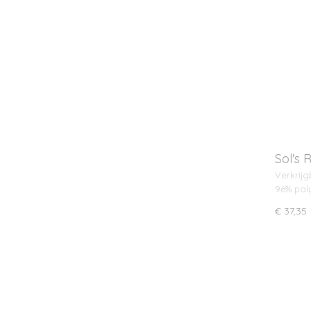
Sol's 
Verkrijg
96% pol
€ 37,35