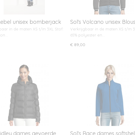
 Rebel unisex bomberjack
Sol's Volcano unisex Blou
Bi-materie
baar in de maten XS t/m 3XL Stof:
Verkrijgbaar in de maten XS t/m 3
lon…
65% polyester en…
€ 89,00
 Ridley dames gevoerde
Sol's Race dames softshell