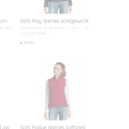
son
Sol's Ray dames lichtgewicht
jas
XL Stof:
Verkrijgbaar in de maten S - M - L - XL -
XXL Stof: 100%…
€ 97,50
 jas
Sol's Rallye dames softshell