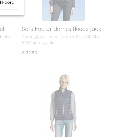
akkoord
ell
Sol's Factor dames fleece jack
L Stof:
Verkrijgbaar in de maten S t/m 3XL Stof:
100% gerecyceld…
€ 32,50