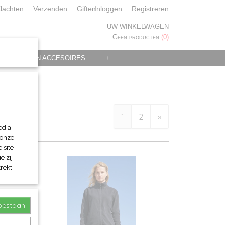
lachten
Verzenden
Giften
Inloggen
Registreren
UW WINKELWAGEN
Geen producten
(0)
 KLEDING EN ACCESOIRES
+
1
2
»
edia-
 onze
 site
e zij
rekt.
toestaan