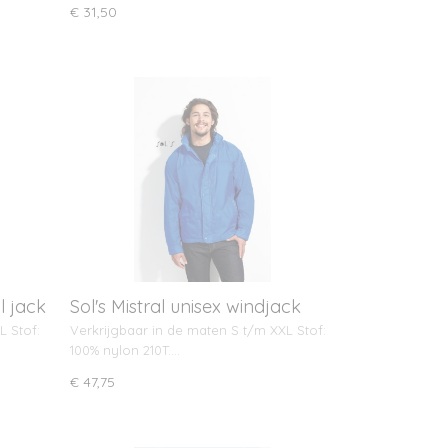
€ 31,50
l jack
Sol's Mistral unisex windjack
L Stof:
Verkrijgbaar in de maten S t/m XXL Stof:
100% nylon 210T.…
€ 47,75