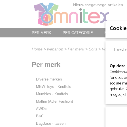
Nieuw toegevoegd artikelen
Cookie
PER MERK
PER CATEGORIE
BED-, BAD-
Home
>
webshop
>
Per merk
>
Sol's
>
Voor haar
Toest
> J
Per merk
Op deze 
Sorteer 
Cookies w
functies e
Diverse merken
sociale me
MBW Toys - Knuffels
gebruikt. 
Mumbles - Knuffels
mogelijk 
Malfini (Adler Fashion)
AWDis
B&C
BagBase - tassen