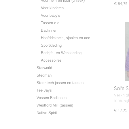
Voor hem en haar (unisex)
€ 84,75
Voor kinderen
Voor baby's
Tassen e.d.
Badlinnen
Hoofddeksels, sjaalen en acc.
Sportkleding
Bedrijfs- en Werkkleding
Accessoires
Starworld
Stedman
Stormtech jassen en tassen
Sol's 
Tee Jays
Verkrijg
Vossen Badlinnen
100% ny
Westford Mill (tassen)
€ 19,95
Native Spirit