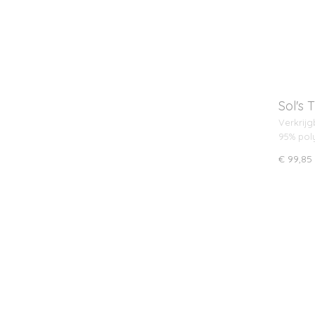
Sol's 
jas t
Verkrijg
95% pol
€ 99,85