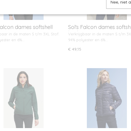
Nee, niet 
Falcon dames softshell
Sol's Falcon dames softsh
bodywarmer
baar in de maten S t/m 3XL Stof:
Verkrijgbaar in de maten S t/m 3X
yester en 6%…
94% polyester en 6%…
€ 49,15