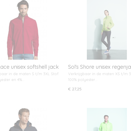
Race unisex softshell jack
Sol's Shore unisex regenja
baar in de maten S t/m 3XL Stof:
Verkrijgbaar in de maten XS t/m 3
yester en 4%…
100% polyester…
€ 27,25