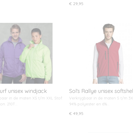
€ 29,95
Surf unisex windjack
Sol's Rallye unisex softshel
baar in de maten XS t/m XXL Stof:
Verkrijgbaar in de maten S t/m 3X
lon. 210T…
94% polyester en 6%…
€ 49,95