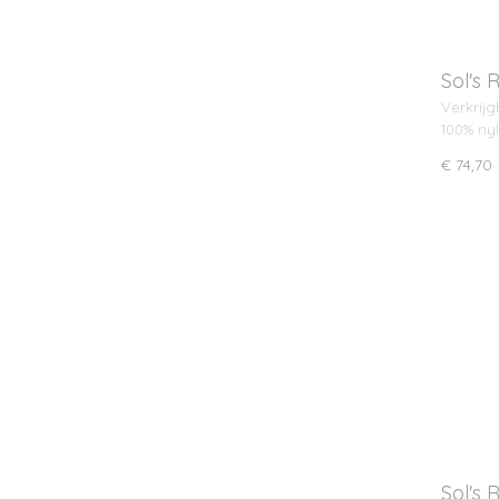
Sol's
Verkrijg
100% ny
€ 74,70
Sol's