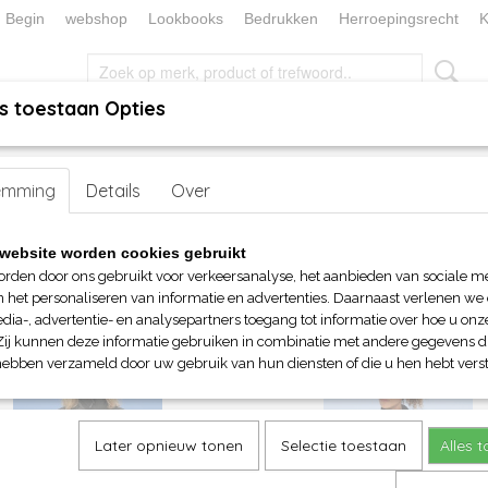
Begin
webshop
Lookbooks
Bedrukken
Herroepingsrecht
K
s toestaan Opties
, KEUKEN EN TAFELLINNEN
SOKKENWERELD
KERST/FEEST
emming
acks en Bodywarmers
Details
Over
website worden cookies gebruikt
op:
orden door ons gebruikt voor verkeersanalyse, het aanbieden van sociale m
n het personaliseren van informatie en advertenties. Daarnaast verlenen we
dia-, advertentie- en analysepartners toegang tot informatie over hoe u onze
Zij kunnen deze informatie gebruiken in combinatie met andere gegevens di
hebben verzameld door uw gebruik van hun diensten of die u hen hebt verst
Later opnieuw tonen
Selectie toestaan
Alles 