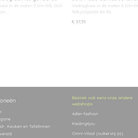
baar in de maten S t/m XXL Stof:
Verkrijgbaar in de maten S t/m XX
lon…
96% polyester en 4%…
€ 37,35
Bezoek ook eens onze andere
orieën
webshops:
k
Adler-fashion
egorie
Kleding4jou
ad-, Keuken en Tafellinnen
(suikervrij ijs)
Omni-Vitaal
wereld