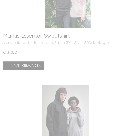
Mantis Essentail Sweatshirt
Verkrijgbaar in de maten XS t/m 3XL Stof: 80% biologisch…
€ 37,50
IN WINKELWAGEN