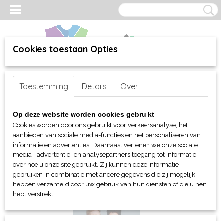
Cookies toestaan Opties
Inloggen
Registreren
UW WINKELWAGEN
Toestemming
Details
Over
Geen producten
(0)
Home
>
webshop
>
Per merk
>
Mantis en Babybugz
>
Voor hem
Op deze website worden cookies gebruikt
(unisex)
> Sweaters
Cookies worden door ons gebruikt voor verkeersanalyse, het
aanbieden van sociale media-functies en het personaliseren van
informatie en advertenties. Daarnaast verlenen we onze sociale
Sorteer op:
media-, advertentie- en analysepartners toegang tot informatie
over hoe u onze site gebruikt. Zij kunnen deze informatie
gebruiken in combinatie met andere gegevens die zij mogelijk
hebben verzameld door uw gebruik van hun diensten of die u hen
hebt verstrekt.