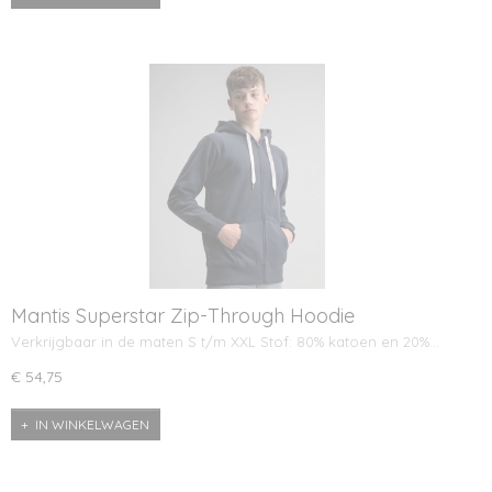
Mantis Superstar Zip-Through Hoodie
Verkrijgbaar in de maten S t/m XXL Stof: 80% katoen en 20%…
€ 54,75
IN WINKELWAGEN