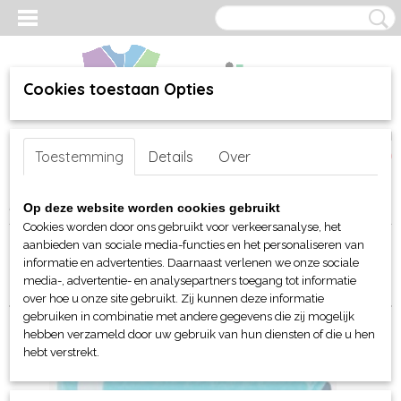
Cookies toestaan Opties
Inloggen
Registreren
UW WINKELWAGEN
Toestemming
Details
Over
Geen producten
(0)
Home
>
webshop
>
Per merk
>
Sol's
>
Badlinnen
> Badlakens
Op deze website worden cookies gebruikt
Cookies worden door ons gebruikt voor verkeersanalyse, het
aanbieden van sociale media-functies en het personaliseren van
Sorteer op:
informatie en advertenties. Daarnaast verlenen we onze sociale
media-, advertentie- en analysepartners toegang tot informatie
over hoe u onze site gebruikt. Zij kunnen deze informatie
gebruiken in combinatie met andere gegevens die zij mogelijk
hebben verzameld door uw gebruik van hun diensten of die u hen
hebt verstrekt.