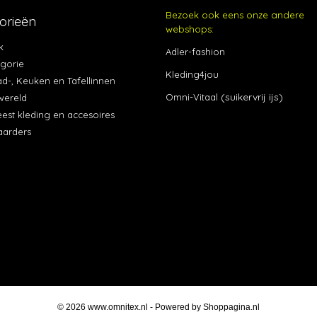
Bezoek ook eens onze andere
orieën
webshops:
k
Adler-fashion
egorie
Kleding4jou
ad-, Keuken en Tafellinnen
(suikervrij ijs)
Omni-Vitaal
wereld
eest kleding en accesoires
aarders
© 2026 www.omnitex.nl - Powered by Shoppagina.nl