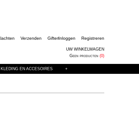
lachten
Verzenden
Giften
Inloggen
Registreren
UW WINKELWAGEN
Geen producten
(0)
 KLEDING EN ACCESOIRES
+