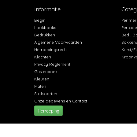
Informatie
Categ
Begin
Per mer
Lookbooks
Per cat
Bedrukken
Bed-, B
Algemene Voorwaarden
Sokken
Herroepingsrecht
Kerst/F
Klachten
Kroonv
Privacy Reglement
Gastenboek
Kleuren
Maten
Stofsoorten
Onze gegevens en Contact
Herroeping