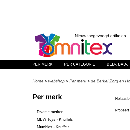
Nieuw toegevoegd artikelen
PER MERK
PER CATEGORIE
BED-, BAD-
Home
>
webshop
>
Per merk
>
de Berkel Zorg en H
Per merk
Helaas be
Probeert 
Diverse merken
MBW Toys - Knuffels
Mumbles - Knuffels