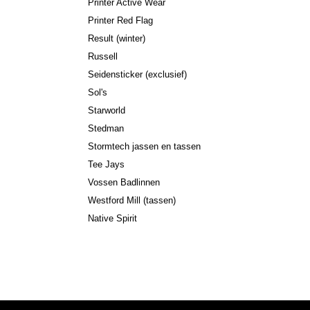
Printer Active Wear
Printer Red Flag
Result (winter)
Russell
Seidensticker (exclusief)
Sol's
Starworld
Stedman
Stormtech jassen en tassen
Tee Jays
Vossen Badlinnen
Westford Mill (tassen)
Native Spirit