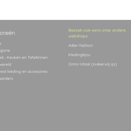
Bezoek ook eens onze andere
orieën
webshops:
k
Adler-fashion
egorie
Kleding4jou
ad-, Keuken en Tafellinnen
(suikervrij ijs)
Omni-Vitaal
wereld
eest kleding en accesoires
aarders