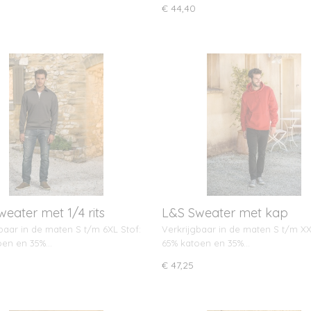
€ 44,40
eater met 1/4 rits
L&S Sweater met kap
baar in de maten S t/m 6XL Stof:
Verkrijgbaar in de maten S t/m XX
oen en 35%…
65% katoen en 35%…
€ 47,25