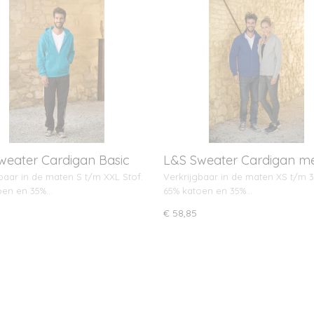
weater Cardigan Basic
L&S Sweater Cardigan me
ap
rits
baar in de maten S t/m XXL Stof:
Verkrijgbaar in de maten XS t/m 3
oen en 35%…
65% katoen en 35%…
€ 58,85