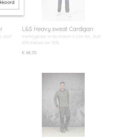
akkoord
r
L&S Heavy sweat Cardigan
unisex
L Stof:
Verkrijgbaar in de maten S t/m 3XL Stof:
65% katoen en 35%…
€ 68,70