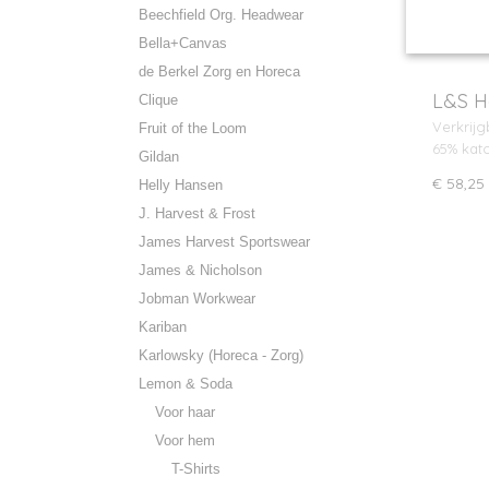
Beechfield Org. Headwear
Bella+Canvas
de Berkel Zorg en Horeca
L&S H
Clique
sweat
Verkrijg
Fruit of the Loom
65% kat
Gildan
€ 58,25
Helly Hansen
J. Harvest & Frost
James Harvest Sportswear
James & Nicholson
Jobman Workwear
Kariban
Karlowsky (Horeca - Zorg)
Lemon & Soda
Voor haar
Voor hem
T-Shirts