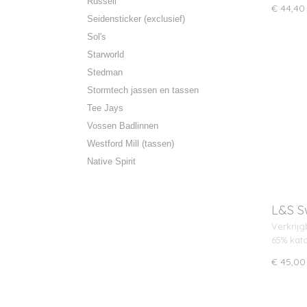
Russell
€ 44,40
Seidensticker (exclusief)
Sol's
Starworld
Stedman
Stormtech jassen en tassen
Tee Jays
Vossen Badlinnen
Westford Mill (tassen)
Native Spirit
L&S Sw
Verkrijg
65% kat
€ 45,00