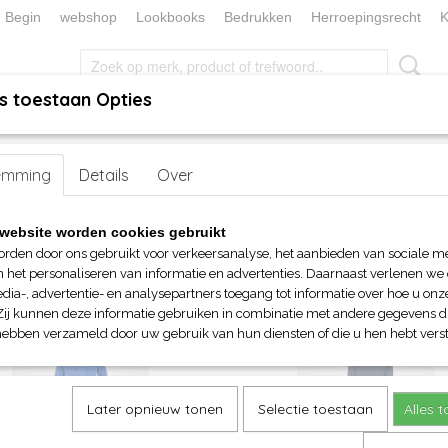
Begin
webshop
Lookbooks
Bedrukken
Herroepingsrecht
K
s toestaan Opties
, KEUKEN EN TAFELLINNEN
SOKKENWERELD
KERST/FEEST
emming
r hem
> Sweatersshirts en broeken
Details
Over
website worden cookies gebruikt
op:
orden door ons gebruikt voor verkeersanalyse, het aanbieden van sociale m
n het personaliseren van informatie en advertenties. Daarnaast verlenen we
dia-, advertentie- en analysepartners toegang tot informatie over hoe u onze
Zij kunnen deze informatie gebruiken in combinatie met andere gegevens di
hebben verzameld door uw gebruik van hun diensten of die u hen hebt verst
Later opnieuw tonen
Selectie toestaan
Alles 