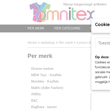
Nieuw toegevoegd artikelen
Cookie
PER MERK
PER CATEGORIE
BED-, BAD-
Home
>
webshop
>
Per merk
>
Lemon & Soda
Toest
>
Voo
Per merk
Op deze 
Sorteer 
Cookies w
functies e
Diverse merken
sociale me
MBW Toys - Knuffels
gebruikt. 
Mumbles - Knuffels
mogelijk 
Malfini (Adler Fashion)
AWDis
B&C
BagBase - tassen