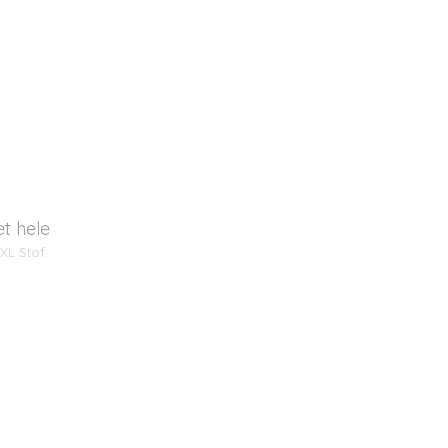
t hele
XL Stof: