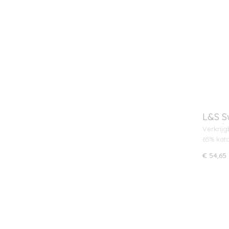
L&S S
met k
Verkrijg
65% kat
€ 54,65