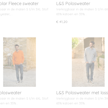
olar Fleece sweater
L&S Polosweater
baar in de maten S t/m 3XL Stof:
Verkrijgbaar in de maten S t/m 6X
yester,…
65% katoen en 35%…
€ 41,20
olosweater
L&S Polosweater met los
tailleboord
baar in de maten S t/m 6XL Stof:
Verkrijgbaar in de maten S t/m 3X
oen en 35%…
65% katoen en 35%…