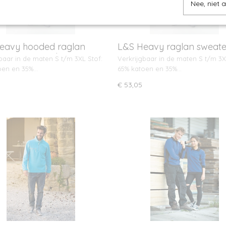
Nee, niet 
eavy hooded raglan
L&S Heavy raglan sweate
er met capuchon
baar in de maten S t/m 3XL Stof:
Verkrijgbaar in de maten S t/m 3X
oen en 35%…
65% katoen en 35%…
€ 53,05