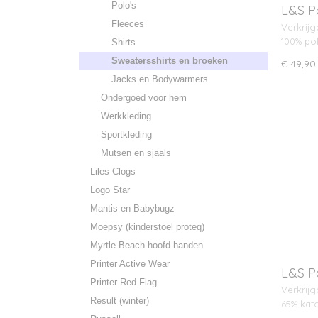
Polo's
L&S P
Fleeces
Verkrijg
100% pol
Shirts
Sweatersshirts en broeken
€ 49,90
Jacks en Bodywarmers
Ondergoed voor hem
Werkkleding
Sportkleding
Mutsen en sjaals
Liles Clogs
Logo Star
Mantis en Babybugz
Moepsy (kinderstoel proteq)
Myrtle Beach hoofd-handen
Printer Active Wear
L&S P
Printer Red Flag
Verkrijg
Result (winter)
65% kat