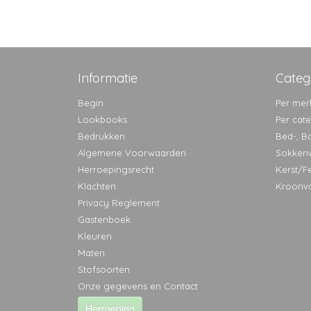
Informatie
Categ
Begin
Per mer
Lookbooks
Per cat
Bedrukken
Bed-, B
Algemene Voorwaarden
Sokken
Herroepingsrecht
Kerst/F
Klachten
Kroonv
Privacy Reglement
Gastenboek
Kleuren
Maten
Stofsoorten
Onze gegevens en Contact
Herroeping