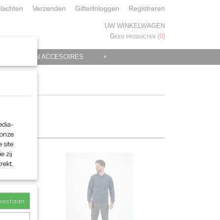
lachten
Verzenden
Giften
Inloggen
Registreren
UW WINKELWAGEN
Geen producten
(0)
 KLEDING EN ACCESOIRES
+
edia-
 onze
 site
e zij
rekt.
toestaan