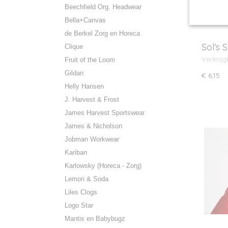
Beechfield Org. Headwear
Bella+Canvas
de Berkel Zorg en Horeca
Sol's 
Clique
Verkrijg
Fruit of the Loom
Gildan
€ 6,15
Helly Hansen
J. Harvest & Frost
James Harvest Sportswear
James & Nicholson
Jobman Workwear
Kariban
Karlowsky (Horeca - Zorg)
Lemon & Soda
Liles Clogs
Logo Star
Mantis en Babybugz