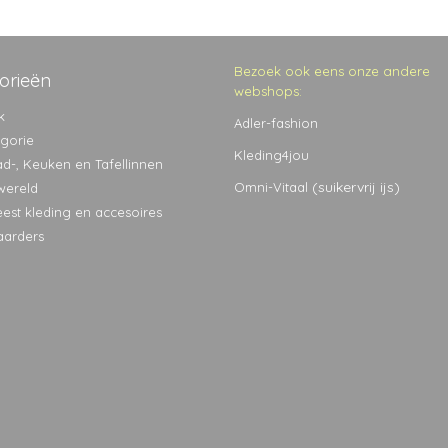
Bezoek ook eens onze andere
orieën
webshops:
k
Adler-fashion
egorie
Kleding4jou
ad-, Keuken en Tafellinnen
(suikervrij ijs)
Omni-Vitaal
wereld
eest kleding en accesoires
aarders