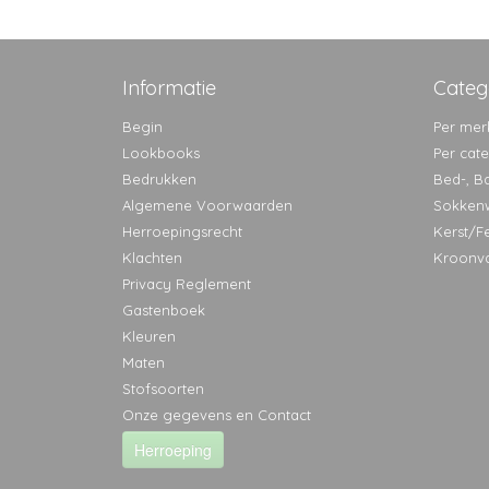
Informatie
Categ
Begin
Per mer
Lookbooks
Per cat
Bedrukken
Bed-, B
Algemene Voorwaarden
Sokken
Herroepingsrecht
Kerst/F
Klachten
Kroonv
Privacy Reglement
Gastenboek
Kleuren
Maten
Stofsoorten
Onze gegevens en Contact
Herroeping