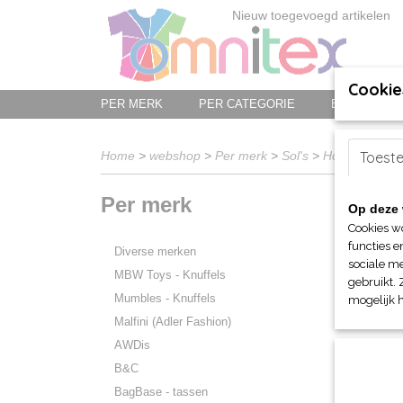
Nieuw toegevoegd artikelen
Cookie
PER MERK
PER CATEGORIE
BED-, BAD-
Home
>
webshop
>
Per merk
>
Sol's
>
Hoofddeksels,
Toest
Per merk
Op deze 
Sorteer 
Cookies w
functies e
Diverse merken
sociale me
MBW Toys - Knuffels
gebruikt. 
Mumbles - Knuffels
mogelijk 
Malfini (Adler Fashion)
AWDis
B&C
BagBase - tassen