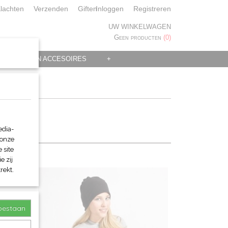
lachten
Verzenden
Giften
Inloggen
Registreren
UW WINKELWAGEN
Geen producten
(0)
 KLEDING EN ACCESOIRES
+
edia-
 onze
 site
e zij
rekt.
toestaan