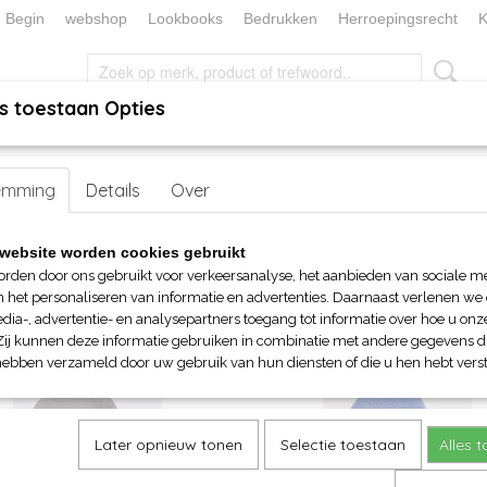
Begin
webshop
Lookbooks
Bedrukken
Herroepingsrecht
K
s toestaan Opties
, KEUKEN EN TAFELLINNEN
SOKKENWERELD
KERST/FEEST
 sjaalen en acc.
emming
Details
> Mutsen
Over
website worden cookies gebruikt
op:
orden door ons gebruikt voor verkeersanalyse, het aanbieden van sociale m
n het personaliseren van informatie en advertenties. Daarnaast verlenen we
dia-, advertentie- en analysepartners toegang tot informatie over hoe u onze
Zij kunnen deze informatie gebruiken in combinatie met andere gegevens di
hebben verzameld door uw gebruik van hun diensten of die u hen hebt verst
Later opnieuw tonen
Selectie toestaan
Alles 