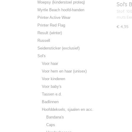
Moepsy (kinderstoel proteq)
Sol's 
Myrtle Beach hoofd-handen
Stof: 10
muts Ee
Printer Active Wear
Printer Red Flag
€ 4,35
Result (winter)
Russell
Seidensticker (exclusief)
Sol's
Voor haar
Voor hem en haar (unisex)
Voor kinderen
Voor baby's
Tassen e.d.
Badlinnen
Hoofddeksels, sjaalen en acc.
Bandana's
Caps