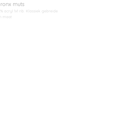
Bronx muts
0% acryl 1x1 rib. Klassiek gebreide
n maat