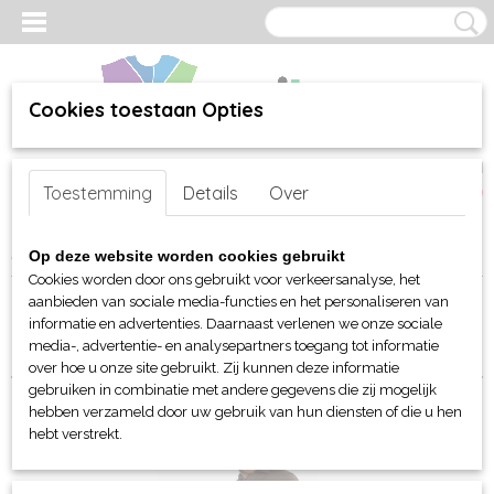
Cookies toestaan Opties
Inloggen
Registreren
UW WINKELWAGEN
Toestemming
Details
Over
Geen producten
(0)
Home
>
webshop
>
Per merk
>
B&C
>
Werkkleding
> Polo's
Op deze website worden cookies gebruikt
Cookies worden door ons gebruikt voor verkeersanalyse, het
aanbieden van sociale media-functies en het personaliseren van
Sorteer op:
informatie en advertenties. Daarnaast verlenen we onze sociale
media-, advertentie- en analysepartners toegang tot informatie
over hoe u onze site gebruikt. Zij kunnen deze informatie
gebruiken in combinatie met andere gegevens die zij mogelijk
hebben verzameld door uw gebruik van hun diensten of die u hen
hebt verstrekt.