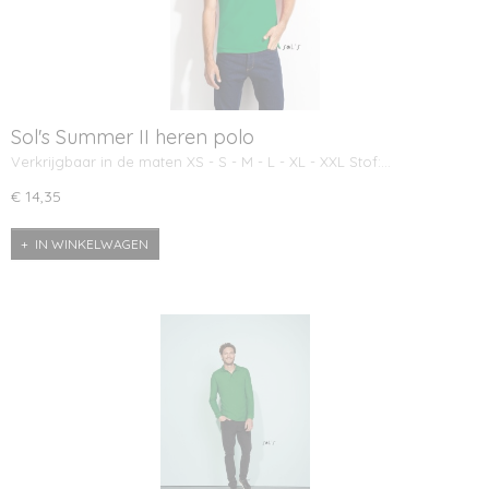
Sol's Summer II heren polo
Verkrijgbaar in de maten XS - S - M - L - XL - XXL Stof:…
€ 14,35
IN WINKELWAGEN