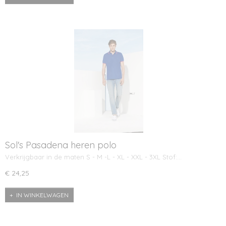
Sol's Pasadena heren polo
Verkrijgbaar in de maten S - M -L - XL - XXL - 3XL Stof:…
€ 24,25
IN WINKELWAGEN