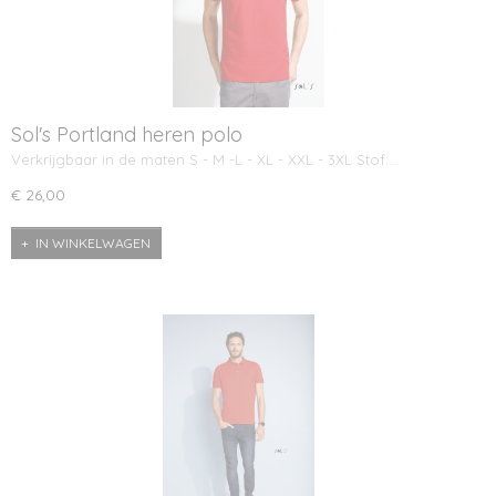
Sol's Portland heren polo
Verkrijgbaar in de maten S - M -L - XL - XXL - 3XL Stof:…
€ 26,00
IN WINKELWAGEN