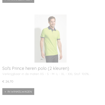
Sol's Prince heren polo (2 kleuren)
Verkrijgbaar in de maten XS - S - M -L - XL - XXL Stof: 100%…
€ 26,70
IN WINKELWAGEN