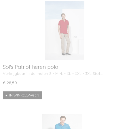
Sol's Patriot heren polo
Verkrijgbaar in de maten S - M -L - XL - XXL - 3XL Stof:…
€ 28,50
IN WINKELWAGEN