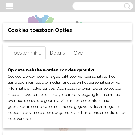
Cookies toestaan Opties
Inloggen
Registreren
UW WINKELWAGEN
Toestemming
Details
Over
Geen producten
(0)
Home
>
webshop
>
Per merk
>
Sol's
>
Voor hem en haar (unisex)
>
Op deze website worden cookies gebruikt
Polo's
Cookies worden door ons gebruikt voor verkeersanalyse, het
aanbieden van sociale media-functies en het personaliseren van
informatie en advertenties. Daarnaast verlenen we onze sociale
Sorteer op:
media-, advertentie- en analysepartners toegang tot informatie
over hoe u onze site gebruikt. Zij kunnen deze informatie
gebruiken in combinatie met andere gegevens die zij mogelijk
hebben verzameld door uw gebruik van hun diensten of die u hen
hebt verstrekt.