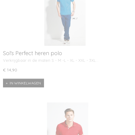
Sol's Perfect heren polo
Verkrijgbaar in de maten S - M -L - XL - XXL - 3XL…
€ 14,90
IN WINKELWAGEN