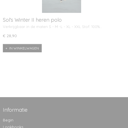
Sol's Winter II heren polo
Verkrijgbaar in de maten S - M -L - XL - XXL Stof: 100%…
€ 28,90
IN WINKELWAGEN
Informatie
Begin
Lookbooks