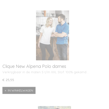
Clique New Alpena Polo dames
Verkrijgbaar in de maten S t/m XXL Stof: 100% gekamd…
€ 25,55
IN WINKELWAGEN