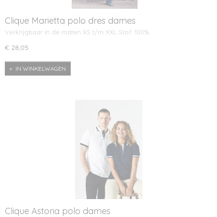
Clique Marietta polo dres dames
Verkrijgbaar in de maten XS t/m XXL Stof: 100%…
€ 28,05
IN WINKELWAGEN
Clique Astoria polo dames