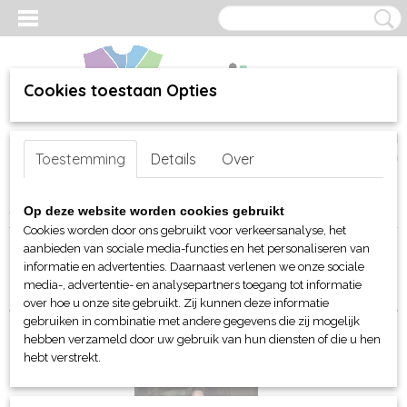
Cookies toestaan Opties
Inloggen
Registreren
UW WINKELWAGEN
Toestemming
Details
Over
Geen producten
(0)
Home
>
webshop
>
Per merk
>
Clique
>
Voor haar
> Polo's
Op deze website worden cookies gebruikt
Cookies worden door ons gebruikt voor verkeersanalyse, het
aanbieden van sociale media-functies en het personaliseren van
Sorteer op:
informatie en advertenties. Daarnaast verlenen we onze sociale
media-, advertentie- en analysepartners toegang tot informatie
over hoe u onze site gebruikt. Zij kunnen deze informatie
gebruiken in combinatie met andere gegevens die zij mogelijk
hebben verzameld door uw gebruik van hun diensten of die u hen
hebt verstrekt.