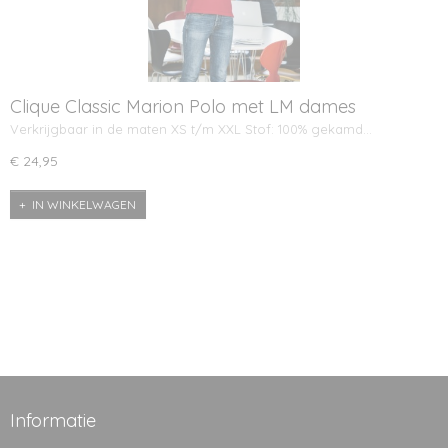
Clique Classic Marion Polo met LM dames
Verkrijgbaar in de maten XS t/m XXL Stof: 100% gekamd…
€ 24,95
IN WINKELWAGEN
Informatie