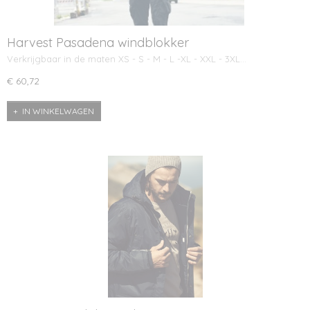
Harvest Pasadena windblokker
Verkrijgbaar in de maten XS - S - M - L -XL - XXL - 3XL…
€ 60,72
IN WINKELWAGEN