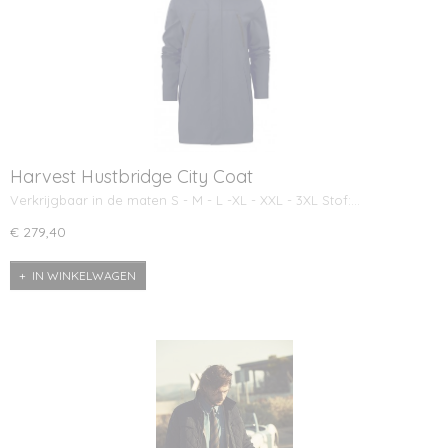
Harvest Hustbridge City Coat
Verkrijgbaar in de maten S - M - L -XL - XXL - 3XL Stof:…
€ 279,40
IN WINKELWAGEN