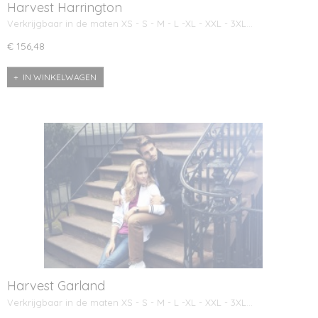
Harvest Harrington
Verkrijgbaar in de maten XS - S - M - L -XL - XXL - 3XL…
€ 156,48
IN WINKELWAGEN
Harvest Garland
Verkrijgbaar in de maten XS - S - M - L -XL - XXL - 3XL…