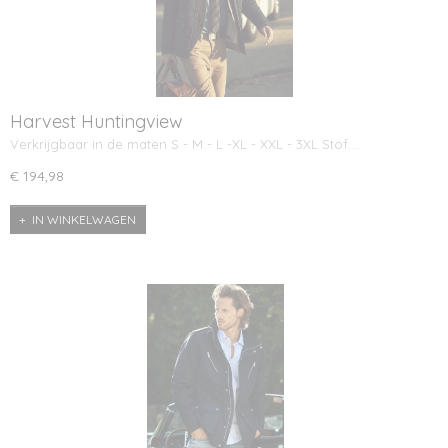
Harvest Huntingview
Verkrijgbaar in de maten S - M - L -XL - XXL - 3XL Stof:…
€ 194,98
IN WINKELWAGEN