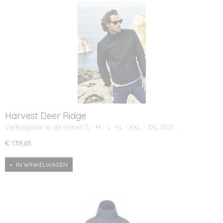
Harvest Deer Ridge
Verkrijgbaar in de maten S - M - L -XL - XXL - 3XL Stof:…
€ 139,65
IN WINKELWAGEN