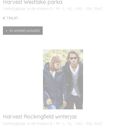
Harvest Westlake parka
Verkrijgbaar in de maten S - M - L -XL - XXL - 3XL Stof:…
€ 196,41
IN WINKELWAGEN
Harvest Rockingfield winterjas
Verkrijgbaar in de maten S - M - L -XL - XXL - 3XL Stof:…