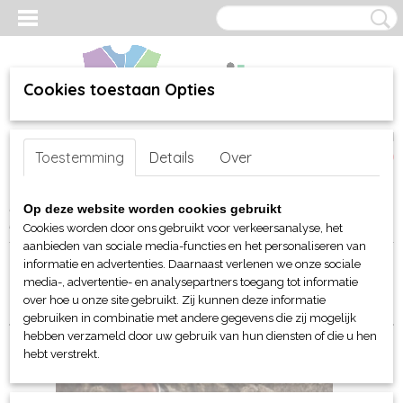
Cookies toestaan Opties
Inloggen
Registreren
UW WINKELWAGEN
Toestemming
Details
Over
Geen producten
(0)
Home
>
webshop
>
Per merk
>
James Harvest Sportswear
>
Voor
Op deze website worden cookies gebruikt
hem
> Jassen en Bodywarmers
Cookies worden door ons gebruikt voor verkeersanalyse, het
aanbieden van sociale media-functies en het personaliseren van
informatie en advertenties. Daarnaast verlenen we onze sociale
Sorteer op:
media-, advertentie- en analysepartners toegang tot informatie
over hoe u onze site gebruikt. Zij kunnen deze informatie
gebruiken in combinatie met andere gegevens die zij mogelijk
hebben verzameld door uw gebruik van hun diensten of die u hen
hebt verstrekt.