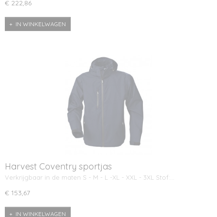
€ 222,86
IN WINKELWAGEN
Harvest Coventry sportjas
Verkrijgbaar in de maten S - M - L -XL - XXL - 3XL Stof:…
€ 153,67
IN WINKELWAGEN