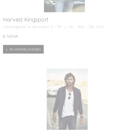
Harvest Kingsport
Verkrijgbaar in de maten S - M - L -XL - XXL - 3XL Stof:…
€ 167,64
IN WINKELWAGEN