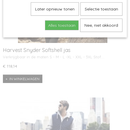
Later opnieuw tonen
Selectie toestaan
Alles toestaan
Nee, niet akkoord
Harvest Snyder Softshell jas
Verkrijgbaar in de maten S - M - L -XL - XXL - 3XL Stof:…
€ 118,14
IN WINKELWAGEN