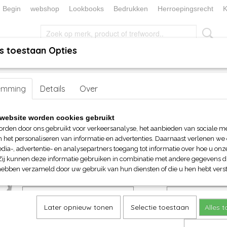
Begin
webshop
Lookbooks
Bedrukken
Herroepingsrecht
K
s toestaan Opties
, KEUKEN EN TAFELLINNEN
SOKKENWERELD
KERST/FEEST
 tassen
emming
> Stormtech Stavanger gewatteerde reistas
Details
Over
Stormtech Stavanger gewatt
website worden cookies gebruikt
reistas
orden door ons gebruikt voor verkeersanalyse, het aanbieden van sociale m
n het personaliseren van informatie en advertenties. Daarnaast verlenen we
dia-, advertentie- en analysepartners toegang tot informatie over hoe u onze
€ 115,50
Zij kunnen deze informatie gebruiken in combinatie met andere gegevens di
(inclusief btw 21%)
hebben verzameld door uw gebruik van hun diensten of die u hen hebt verst
Maat
Kleur
Later opnieuw tonen
Selectie toestaan
Alles 
Aantal