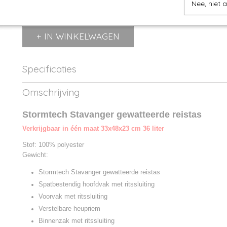
Nee, niet 
IN WINKELWAGEN
Specificaties
Productcode
621.18-1
Omschrijving
Productcode leverancier
QBX-1
Stormtech Stavanger gewatteerde reistas
Verkrijgbaar in één maat 33x48x23 cm 36 liter
Stof: 100% polyester
Gewicht:
Stormtech Stavanger gewatteerde reistas
Spatbestendig hoofdvak met ritssluiting
Voorvak met ritssluiting
Verstelbare heupriem
Binnenzak met ritssluiting