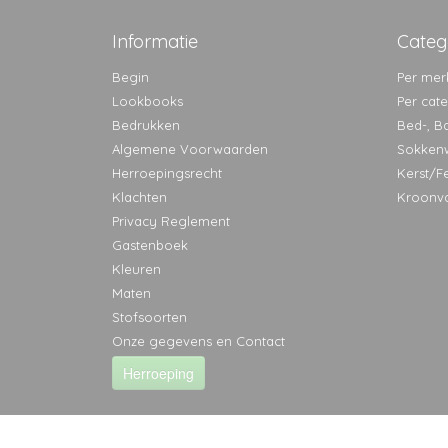
Informatie
Categ
Begin
Per mer
Lookbooks
Per cat
Bedrukken
Bed-, B
Algemene Voorwaarden
Sokken
Herroepingsrecht
Kerst/F
Klachten
Kroonv
Privacy Reglement
Gastenboek
Kleuren
Maten
Stofsoorten
Onze gegevens en Contact
Herroeping