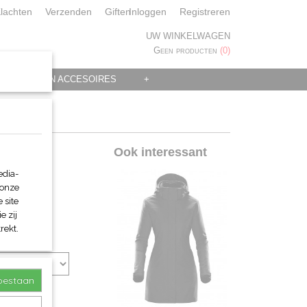
lachten
Verzenden
Giften
Inloggen
Registreren
UW WINKELWAGEN
Geen producten
(0)
 KLEDING EN ACCESOIRES
+
eerde
Ook interessant
edia-
 onze
 site
e zij
rekt.
toestaan