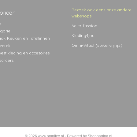
Bezoek ook eens onze andere
orieën
webshops:
k
Adler-fashion
egorie
Kleding4jou
ad-, Keuken en Tafellinnen
(suikervrij ijs)
Omni-Vitaal
wereld
eest kleding en accesoires
aarders
© 2026 www.omnitex.nl - Powered by Shoppagina.nl