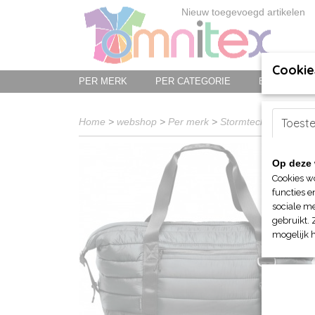
Nieuw toegevoegd artikelen
Cookie
PER MERK
PER CATEGORIE
BED-, BAD-
Home
>
webshop
>
Per merk
>
Stormtech jassen en
Toest
Op deze 
Cookies w
functies e
sociale me
gebruikt. 
mogelijk 