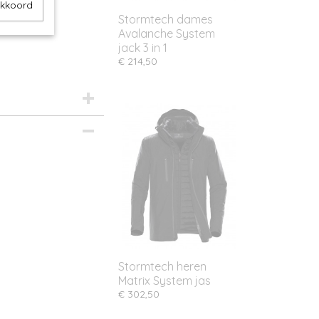
akkoord
Stormtech dames
Avalanche System
jack 3 in 1
€ 214,50
Stormtech heren
Matrix System jas
€ 302,50