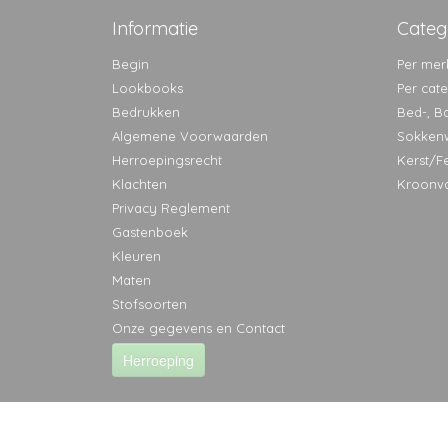
Informatie
Categ
Begin
Per mer
Lookbooks
Per cat
Bedrukken
Bed-, B
Algemene Voorwaarden
Sokken
Herroepingsrecht
Kerst/F
Klachten
Kroonv
Privacy Reglement
Gastenboek
Kleuren
Maten
Stofsoorten
Onze gegevens en Contact
Herroeping