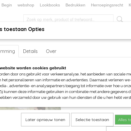
Begin
webshop
Lookbooks
Bedrukken
Herroepingsrecht
K
s toestaan Opties
, KEUKEN EN TAFELLINNEN
SOKKENWERELD
KERST/FEEST
 unisex
emming
> T-Shirts
Details
Over
website worden cookies gebruikt
op:
orden door ons gebruikt voor verkeersanalyse, het aanbieden van sociale m
n het personaliseren van informatie en advertenties. Daarnaast verlenen we
dia-, advertentie- en analysepartners toegang tot informatie over hoe u onze
Zij kunnen deze informatie gebruiken in combinatie met andere gegevens di
hebben verzameld door uw gebruik van hun diensten of die u hen hebt verst
Later opnieuw tonen
Selectie toestaan
Alles 