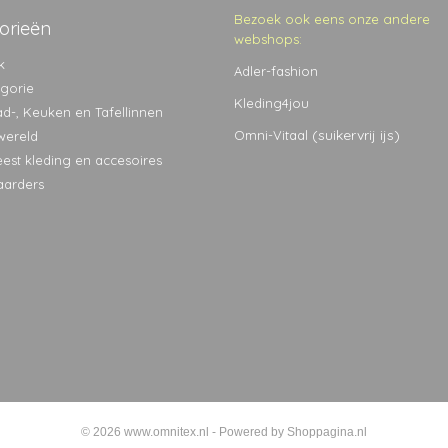
Bezoek ook eens onze andere
orieën
webshops:
k
Adler-fashion
egorie
Kleding4jou
ad-, Keuken en Tafellinnen
(suikervrij ijs)
Omni-Vitaal
wereld
eest kleding en accesoires
aarders
© 2026 www.omnitex.nl - Powered by Shoppagina.nl