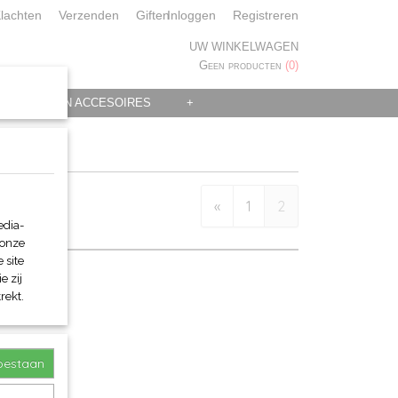
lachten
Verzenden
Giften
Inloggen
Registreren
UW WINKELWAGEN
Geen producten
(0)
 KLEDING EN ACCESOIRES
+
«
1
2
edia-
 onze
 site
e zij
rekt.
toestaan