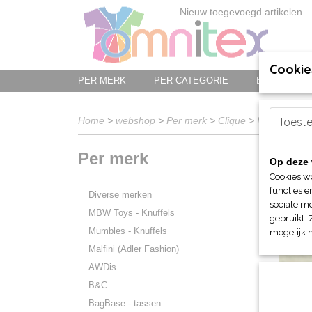
Nieuw toegevoegd artikelen
Cookie
PER MERK
PER CATEGORIE
BED-, BAD-
Home
>
webshop
>
Per merk
>
Clique
>
Voor hem en
Toest
Per merk
Op deze 
Sorteer 
Cookies w
functies e
Diverse merken
sociale me
MBW Toys - Knuffels
gebruikt. 
Mumbles - Knuffels
mogelijk 
Malfini (Adler Fashion)
AWDis
B&C
BagBase - tassen