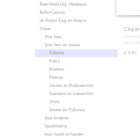
Beechfield Org. Headwear
Bella+Canvas
de Berkel Zorg en Horeca
Clique
Clique
Verkrijg
Voor haar
100% ka
Voor hem en unisex
€ 8,80
T-Shirts
Polo's
Broeken
Fleeces
Jassen en Bodywarmers
Sweaters en sweatshirts
Shirts
Vesten en Pullovers
Voor kinderen
Sportkleding
Voor hoofd en handen