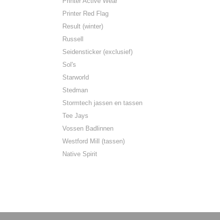
Printer Active Wear
Printer Red Flag
Result (winter)
Russell
Seidensticker (exclusief)
Sol's
Starworld
Stedman
Stormtech jassen en tassen
Tee Jays
Vossen Badlinnen
Westford Mill (tassen)
Native Spirit