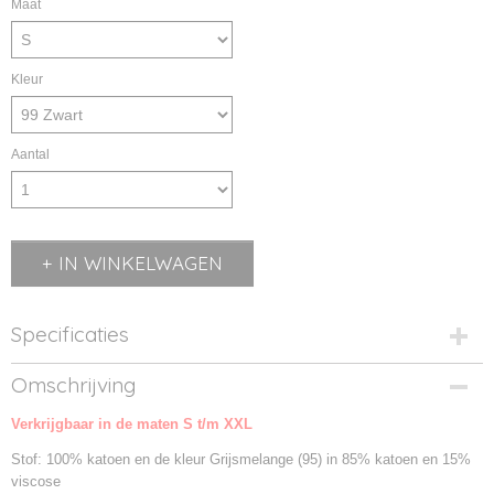
Maat
Kleur
Aantal
IN WINKELWAGEN
Specificaties
Productcode
Omschrijving
NW029367-99
Verkrijgbaar in de maten S t/m XXL
Productcode leverancier
029367
Stof: 100% katoen en de kleur Grijsmelange (95) in 85% katoen en 15%
viscose