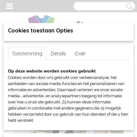
Cookies toestaan Opties
Inloggen
Registreren
UW WINKELWAGEN
Toestemming
Details
Over
Geen producten
(0)
Home
>
webshop
>
Per merk
>
Clique
>
Voor hem en unisex
>
T-
Op deze website worden cookies gebruikt
Shirts
> Clique Classic Tanktop
Cookies worden door ons gebruikt voor verkeersanalyse, het
aanbieden van sociale media-functies en het personaliseren van
informatie en advertenties. Daarnaast verlenen we onze sociale
media-, advertentie- en analysepartners toegang tot informatie
over hoe u onze site gebruikt. Zij kunnen deze informatie
gebruiken in combinatie met andere gegevens die zij mogelijk
hebben verzameld door uw gebruik van hun diensten of die u hen
hebt verstrekt.