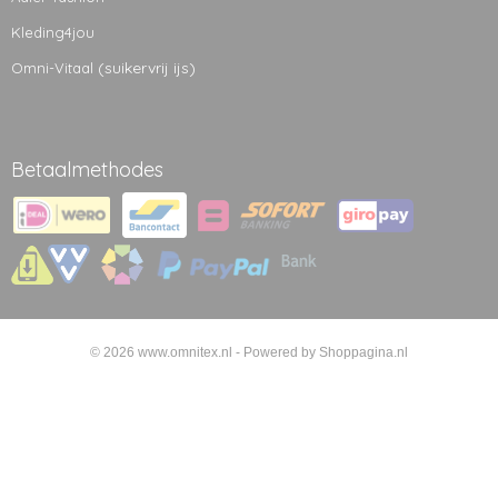
Kleding4jou
(suikervrij ijs)
Omni-Vitaal
Betaalmethodes
© 2026 www.omnitex.nl - Powered by Shoppagina.nl