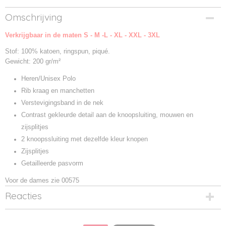
Productcode
Omschrijving
00574-1
Verkrijgbaar in de maten S - M -L - XL - XXL - 3XL
Productcode leverancier
00574
Stof: 100% katoen, ringspun, piqué.
Gewicht: 200 gr/m²
Heren/Unisex Polo
Rib kraag en manchetten
Verstevigingsband in de nek
Contrast gekleurde detail aan de knoopsluiting, mouwen en
zijsplitjes
2 knoopssluiting met dezelfde kleur knopen
Zijsplitjes
Getailleerde pasvorm
Voor de dames zie 00575
Reacties