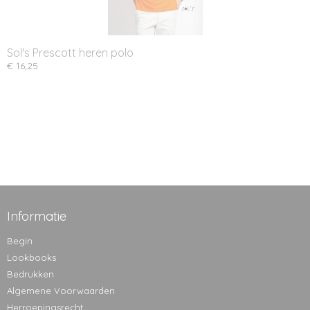
Sol's Prescott heren polo
€ 16,25
Informatie
Begin
Lookbooks
Bedrukken
Algemene Voorwaarden
Herroepingsrecht