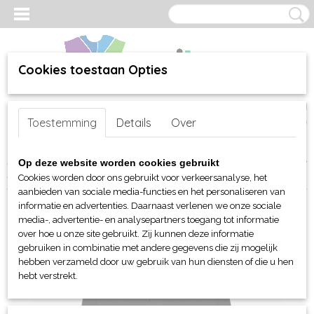
Cookies toestaan Opties
Inloggen
Registreren
UW WINKELWAGEN
Toestemming
Details
Over
Geen producten
(0)
Home
>
webshop
>
Per merk
>
Sol's
>
Voor hem en haar (unisex)
>
Op deze website worden cookies gebruikt
Polo's
> Sol's Portland heren polo
Cookies worden door ons gebruikt voor verkeersanalyse, het
aanbieden van sociale media-functies en het personaliseren van
informatie en advertenties. Daarnaast verlenen we onze sociale
media-, advertentie- en analysepartners toegang tot informatie
over hoe u onze site gebruikt. Zij kunnen deze informatie
gebruiken in combinatie met andere gegevens die zij mogelijk
hebben verzameld door uw gebruik van hun diensten of die u hen
hebt verstrekt.