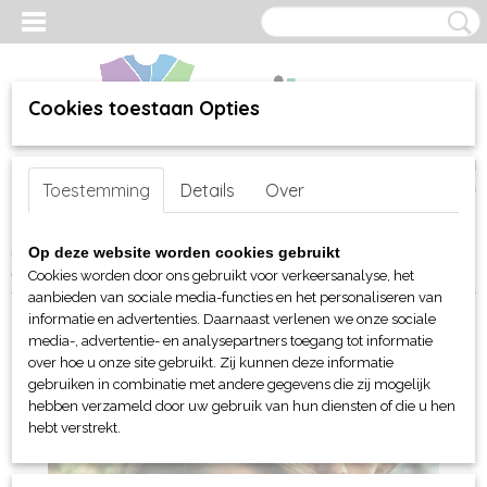
Cookies toestaan Opties
Inloggen
Registreren
UW WINKELWAGEN
Toestemming
Details
Over
Geen producten
(0)
Home
>
webshop
>
Per merk
>
James Harvest Sportswear
>
Voor
Op deze website worden cookies gebruikt
hem
>
T-shirts
> Harvest Portwillow
Cookies worden door ons gebruikt voor verkeersanalyse, het
aanbieden van sociale media-functies en het personaliseren van
informatie en advertenties. Daarnaast verlenen we onze sociale
media-, advertentie- en analysepartners toegang tot informatie
over hoe u onze site gebruikt. Zij kunnen deze informatie
gebruiken in combinatie met andere gegevens die zij mogelijk
hebben verzameld door uw gebruik van hun diensten of die u hen
hebt verstrekt.