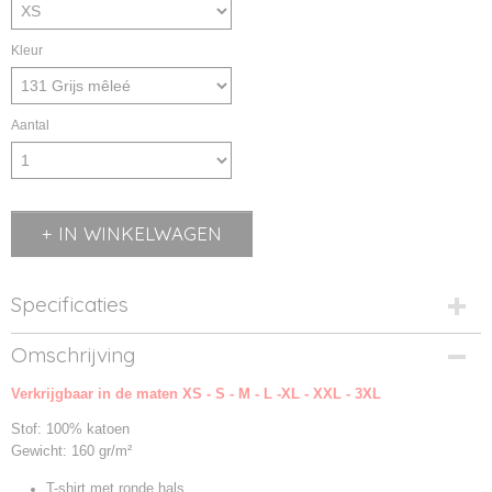
Kleur
Aantal
IN WINKELWAGEN
Specificaties
Productcode
Omschrijving
2114008-131
Verkrijgbaar in de maten XS - S - M - L -XL - XXL - 3XL
Productcode leverancier
TX2114008
Stof: 100% katoen
Gewicht: 160 gr/m²
T-shirt met ronde hals