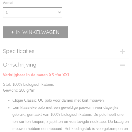
Aantal
IN WINKELWAGEN
Specificaties
Productcode
Omschrijving
028265-00
Verkrijgbaar in de maten XS t/m XXL
Productcode leverancier
028265
Stof: 100% biologisch katoen.
Gewicht: 200 gr/m²
Clique Classic OC polo voor dames met kort mouwen
Een klassieke polo met een geweldige pasvorm voor dagelijks
gebruik, gemaakt van 100% biologisch katoen. De polo heeft drie
ton-sur-ton knopen, zijsplitten en verstevigde necktape. De kraag en
mouwen hebben een ribboord. Het kledingstuk is voorgekrompen en