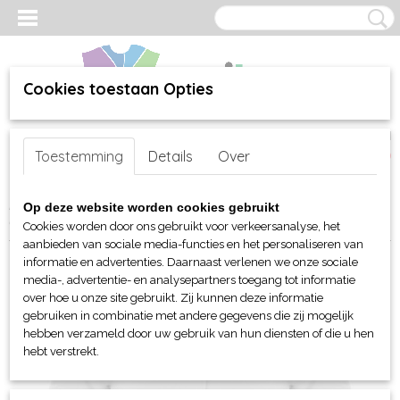
Cookies toestaan Opties
Inloggen
Registreren
UW WINKELWAGEN
Toestemming
Details
Over
Geen producten
(0)
Home
>
webshop
>
Per merk
>
Clique
>
Voor haar
>
Polo's
>
Op deze website worden cookies gebruikt
Clique Classic OC polo dames
Cookies worden door ons gebruikt voor verkeersanalyse, het
aanbieden van sociale media-functies en het personaliseren van
informatie en advertenties. Daarnaast verlenen we onze sociale
media-, advertentie- en analysepartners toegang tot informatie
over hoe u onze site gebruikt. Zij kunnen deze informatie
gebruiken in combinatie met andere gegevens die zij mogelijk
hebben verzameld door uw gebruik van hun diensten of die u hen
hebt verstrekt.