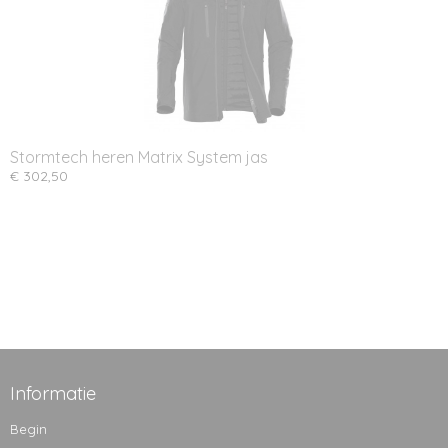
Stormtech heren Matrix System jas
€ 302,50
Informatie
Begin