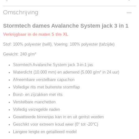
Productcode
Omschrijving
479.18-1
Productcode leverancier
Stormtech dames Avalanche System jack 3 in 1
SSJ-2W
Verkrijgbaar in de maten S t/m XL
Stof: 100% polyester (twill), Voering: 100% polyester (tafzijde)
Gewicht: 240 g/m²
Stormtech Avalanche System jack 3-in-1 jas
Waterdicht (10.000 mm) en ademend (5.000 g/m² in 24 uur)
Afneembare verstelbare capuchon
Volledige rits met buitenste stormflap
Borst- en zijzakken met rits
Verstelbare manchetten
Volledig verzegelde naden
Gewatteerde binnenjas kan in en uit geritst worden
Geschikt voor extreem koud weer (0° tot -20°C)
Langere lengte en getailleerd model