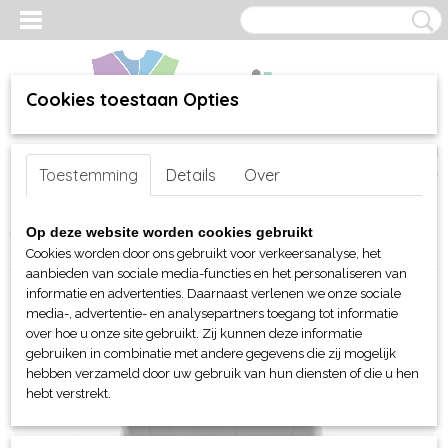
Cookies toestaan Opties
Inloggen
Registreren
UW WINKELWAGEN
Toestemming
Details
Over
Geen producten
(0)
Home
>
webshop
>
Per merk
>
Stormtech jassen en tassen
>
Op deze website worden cookies gebruikt
Stormtech dames Avalanche System jack 3 in 1
Cookies worden door ons gebruikt voor verkeersanalyse, het
aanbieden van sociale media-functies en het personaliseren van
informatie en advertenties. Daarnaast verlenen we onze sociale
media-, advertentie- en analysepartners toegang tot informatie
over hoe u onze site gebruikt. Zij kunnen deze informatie
gebruiken in combinatie met andere gegevens die zij mogelijk
hebben verzameld door uw gebruik van hun diensten of die u hen
hebt verstrekt.