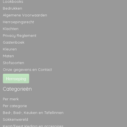
Lookbooks
Bedrukken
Algemene Voorwaarden
Herroepingsrecht
Klachten
Privacy Reglement
Gastenboek
Kleuren
Maten
Stofsoorten
Onze gegevens en Contact
Herroeping
Categorieën
Per merk
Per categorie
Bed-, Bad-, Keuken en Tafellinnen
Sokkenwereld
Kerst/Feest kleding en accesoires