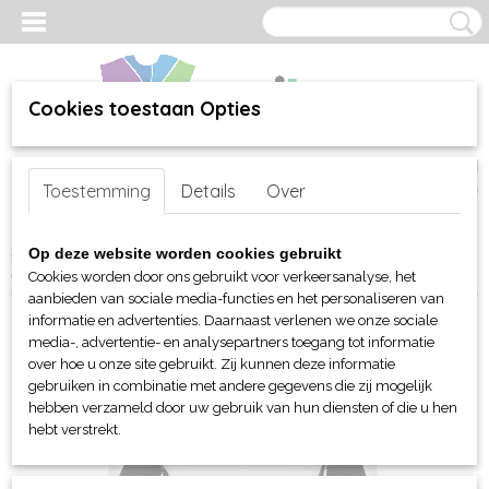
Cookies toestaan Opties
Inloggen
Registreren
UW WINKELWAGEN
Toestemming
Details
Over
Geen producten
(0)
Home
>
webshop
>
Per merk
>
Sol's
>
Sportkleding
>
Voor hem en
Op deze website worden cookies gebruikt
haar
>
Sportshirts
> Sol's Sydney dames sportshirt
Cookies worden door ons gebruikt voor verkeersanalyse, het
aanbieden van sociale media-functies en het personaliseren van
informatie en advertenties. Daarnaast verlenen we onze sociale
media-, advertentie- en analysepartners toegang tot informatie
over hoe u onze site gebruikt. Zij kunnen deze informatie
gebruiken in combinatie met andere gegevens die zij mogelijk
hebben verzameld door uw gebruik van hun diensten of die u hen
hebt verstrekt.