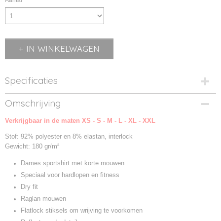
Aantal
IN WINKELWAGEN
Specificaties
Productcode
Omschrijving
01415-1
Verkrijgbaar in de maten XS - S - M - L - XL - XXL
Productcode leverancier
01415
Stof: 92% polyester en 8% elastan, interlock
Gewicht: 180 gr/m²
Dames sportshirt met korte mouwen
Speciaal voor hardlopen en fitness
Dry fit
Raglan mouwen
Flatlock stiksels om wrijving te voorkomen