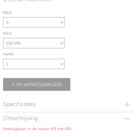
(inclusief btw 21%)
Maat
Kleur
Aantal
IN WINKELWAGEN
Specificaties
Productcode
Omschrijving
TX-2261046-100
Verkrijgbaar in de maten XS t/m 4XL
Productcode leverancier
2261046