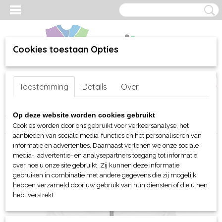
Cookies toestaan Opties
Inloggen
Registreren
UW WINKELWAGEN
Toestemming
Details
Over
Geen producten
(0)
Home
>
webshop
>
Per merk
>
Printer Active Wear
>
Voor hem
>
Op deze website worden cookies gebruikt
TX Headway windbreaker
Cookies worden door ons gebruikt voor verkeersanalyse, het
aanbieden van sociale media-functies en het personaliseren van
informatie en advertenties. Daarnaast verlenen we onze sociale
media-, advertentie- en analysepartners toegang tot informatie
over hoe u onze site gebruikt. Zij kunnen deze informatie
gebruiken in combinatie met andere gegevens die zij mogelijk
hebben verzameld door uw gebruik van hun diensten of die u hen
hebt verstrekt.