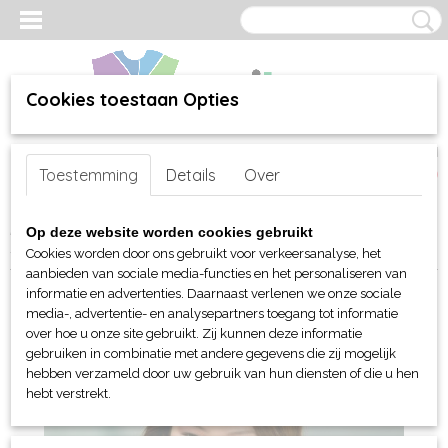
Cookies toestaan Opties
Inloggen
Registreren
UW WINKELWAGEN
Toestemming
Details
Over
Geen producten
(0)
Home
>
webshop
>
Per merk
>
Myrtle Beach hoofd-handen
>
Op deze website worden cookies gebruikt
Sjaals
> Myrtle Beach zomer Breeze
Cookies worden door ons gebruikt voor verkeersanalyse, het
aanbieden van sociale media-functies en het personaliseren van
informatie en advertenties. Daarnaast verlenen we onze sociale
media-, advertentie- en analysepartners toegang tot informatie
over hoe u onze site gebruikt. Zij kunnen deze informatie
gebruiken in combinatie met andere gegevens die zij mogelijk
hebben verzameld door uw gebruik van hun diensten of die u hen
hebt verstrekt.