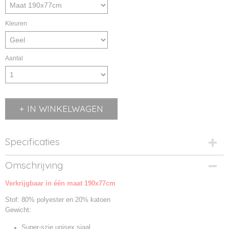
Kleuren
Aantal
IN WINKELWAGEN
Specificaties
Productcode
Omschrijving
MB6569-01
Verkrijgbaar in één maat 190x77cm
Productcode leverancier
MB6569
Stof: 80% polyester en 20% katoen
Gewicht:
Super-szie unisex sjaal